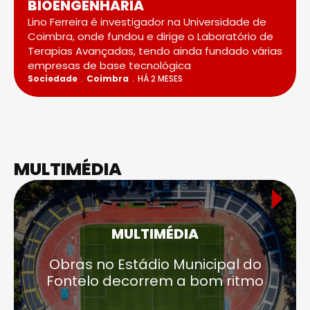
BIOENGENHARIA
Lino Ferreira é investigador na Universidade de
Coimbra, onde fundou e dirige o Laboratório de
Terapias Avançadas, tendo ainda fundado várias
empresas de base tecnológica
Sociedade
Coimbra
HÁ 2 MESES
MULTIMÉDIA
MULTIMÉDIA
Obras no Estádio Municipal do
Fontelo decorrem a bom ritmo