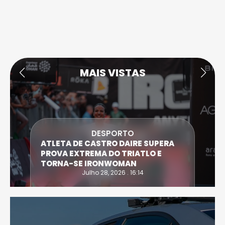
MAIS VISTAS
DESPORTO
TLETA DE CASTRO DAIRE SUPERA
MC DO
ROVA EXTREMA DO TRIATLO E
NOVO 
ORNA-SE IRONWOMAN
DE VIS
Julho 28, 2026 . 16:14