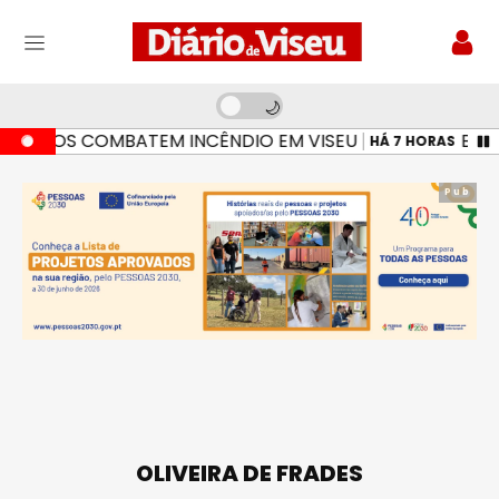
IROS COMBATEM INCÊNDIO EM VISEU
BOMBEIR
HÁ 7 HORAS
Pub
OLIVEIRA DE FRADES