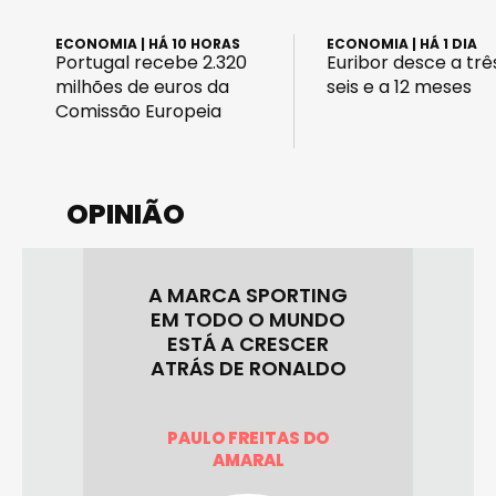
ECONOMIA
| HÁ 10 HORAS
ECONOMIA
| HÁ 1 DIA
Portugal recebe 2.320
Euribor desce a três
milhões de euros da
seis e a 12 meses
Comissão Europeia
OPINIÃO
UNIVERSIDADE
A SPORTING
POLITÉCNICA DE
DO O MUNDO
VISEU: UM NOVO
 A CRESCER
HORIZONTE PARA A
DE RONALDO
REGIÃO
 FREITAS DO
MARAL
GUILHERME ALMEIDA