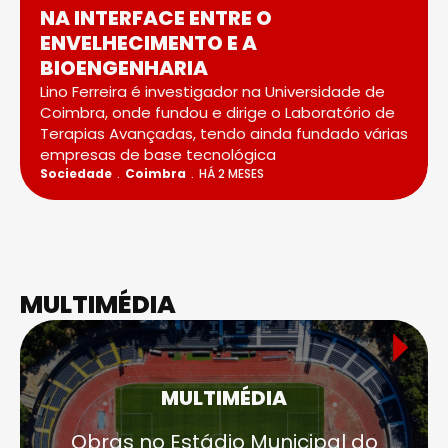
NA INTERFACE ENTRE O
ENVELHECIMENTO E A
BIOENGENHARIA
Lino Ferreira é investigador na Universidade de
Coimbra, onde fundou e dirige o Laboratório de
Terapias Avançadas, tendo ainda fundado várias
empresas de base tecnológica
Sociedade
Coimbra
HÁ 2 MESES
MULTIMÉDIA
MULTIMÉDIA
Obras no Estádio Municipal do