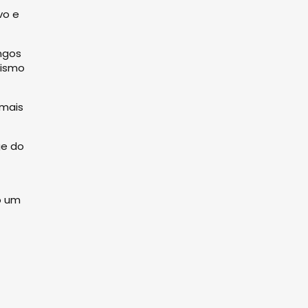
vo e
ngos
nismo
 mais
ge do
o um