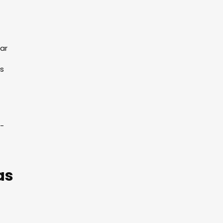
ar
as
e-
as