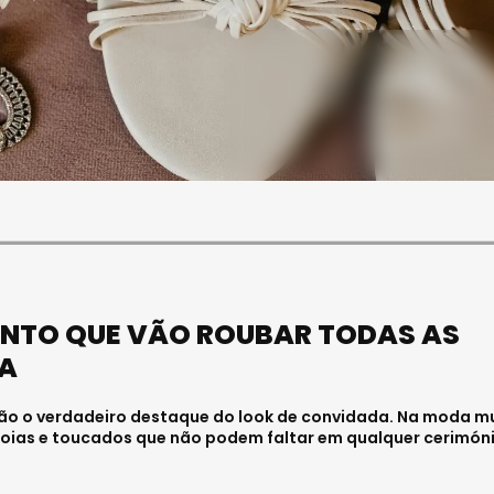
SOCIEDADE
OCIEDADE
FUNERAL DA MÉDICA
PAULA ALMEIDA,
VISEENSE RITA REBELO
NFERMEIRA NO
REALIZA-SE NA SEXTA-
 DE VISEU
FEIRA
6 . 11:00
Julho 29, 2026 . 13:15
NTO QUE VÃO ROUBAR TODAS AS
A
ão o verdadeiro destaque do look de convidada. Na moda m
, joias e toucados que não podem faltar em qualquer cerimóni