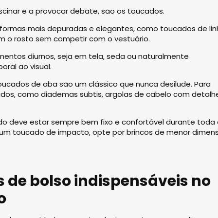
scinar e a provocar debate, são os toucados.
formas mais depuradas e elegantes, como toucados de lin
am o rosto sem competir com o vestuário.
mentos diurnos, seja em tela, seda ou naturalmente
ral ao visual.
oucados de aba são um clássico que nunca desilude. Para
tidos, como diademas subtis, argolas de cabelo com detalh
do deve estar sempre bem fixo e confortável durante toda
r um toucado de impacto, opte por brincos de menor dimen
s de bolso indispensáveis no
o