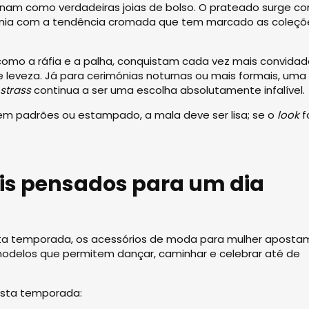
nam como verdadeiras joias de bolso. O prateado surge c
ntonia com a tendência cromada que tem marcado as coleçõ
 como a ráfia e a palha, conquistam cada vez mais convida
e leveza. Já para cerimónias noturnas ou mais formais, uma
strass
continua a ser uma escolha absolutamente infalível.
o em padrões ou estampado, a mala deve ser lisa; se o
look
f
is pensados para um dia
 Esta temporada, os acessórios de moda para mulher aposta
modelos que permitem dançar, caminhar e celebrar até de
esta temporada: