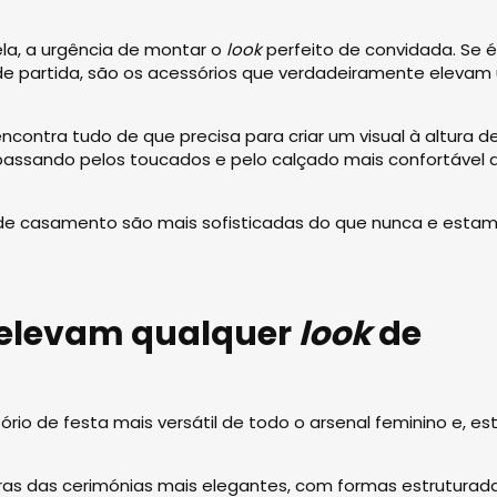
la, a urgência de montar o
look
perfeito de convidada. Se é
 de partida, são os acessórios que verdadeiramente eleva
encontra tudo de que precisa para criar um visual à altura d
, passando pelos toucados e pelo calçado mais confortável 
 de casamento são mais sofisticadas do que nunca e esta
 elevam qualquer
look
de
rio de festa mais versátil de todo o arsenal feminino e, es
s das cerimónias mais elegantes, com formas estruturada