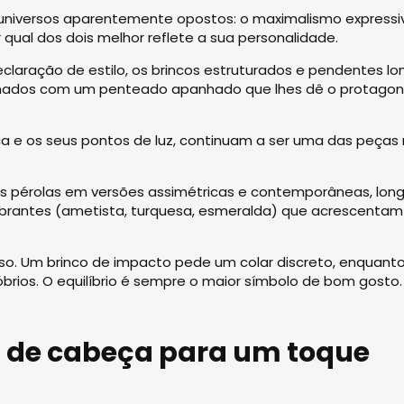
s universos aparentemente opostos: o maximalismo expressi
qual dos dois melhor reflete a sua personalidade.
laração de estilo, os brincos estruturados e pendentes lo
inados com um penteado apanhado que lhes dê o protago
ca e os seus pontos de luz, continuam a ser uma das peças
as pérolas em versões assimétricas e contemporâneas, lon
 vibrantes (ametista, turquesa, esmeralda) que acrescentam
so. Um brinco de impacto pede um colar discreto, enquant
rios. O equilíbrio é sempre o maior símbolo de bom gosto.
s de cabeça para um toque