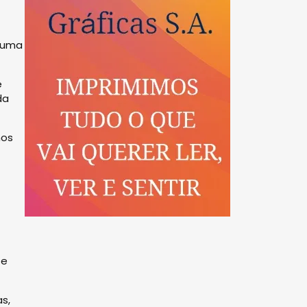
m uma
e
da
mos
te
s,