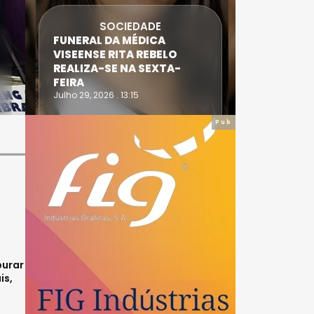
SOCIEDADE
FUNERAL DA MÉDICA
ATLETA 
VISEENSE RITA REBELO
SUPERA 
REALIZA-SE NA SEXTA-
DO TRIA
FEIRA
IRONWO
Julho 29, 2026 . 13:15
Julho 28, 20
Pub
purar
is,