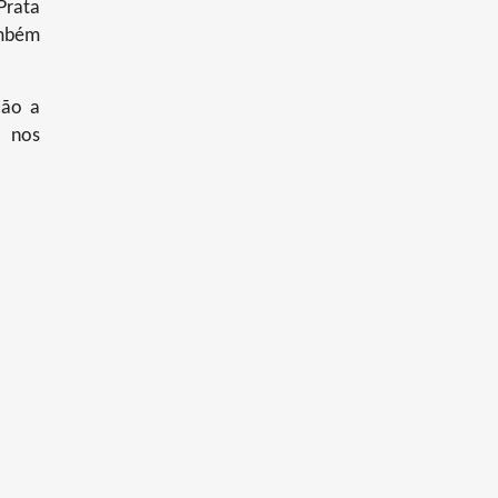
Prata
ambém
ção a
m nos