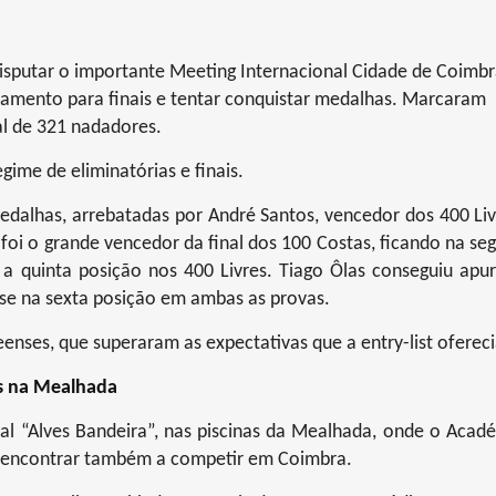
sputar o importante Meeting Internacional Cidade de Coimb
ramento para finais e tentar conquistar medalhas. Marcaram
l de 321 nadadores.
gime de eliminatórias e finais.
dalhas, arrebatadas por André Santos, vencedor dos 400 Liv
 foi o grande vencedor da final dos 100 Costas, ficando na se
a quinta posição nos 400 Livres. Tiago Ôlas conseguiu apur
do-se na sexta posição em ambas as provas.
enses, que superaram as expectativas que a entry-list ofereci
es na Mealhada
l “Alves Bandeira”, nas piscinas da Mealhada, onde o Acad
e encontrar também a competir em Coimbra.