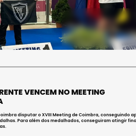
SOCIEDADE
FALECEU PAULA ALMEIDA,
JOVEM ENFERMEIRA NO
HOSPITAL DE VISEU
Julho 27, 2026 . 11:00
ARENTE VENCEM NO MEETING
A
imbra disputar o XVIII Meeting de Coimbra, conseguindo a
edalhas. Para além dos medalhados, conseguiram atingir fina
as.