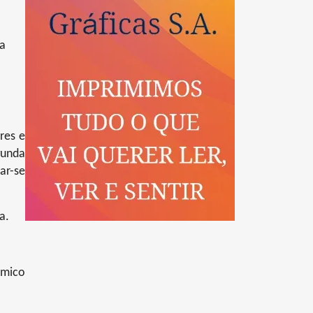
ra
res e
gunda
ar-se
a.
émico