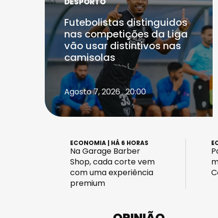
DESPORTO
Futebolistas distinguidos
nas competições da Liga
vão usar distintivos nas
camisolas
Agosto 7, 2026 . 20:00
ECONOMIA
| HÁ 6 HORAS
E
Na Garage Barber
P
Shop, cada corte vem
m
com uma experiência
C
premium
OPINIÃO