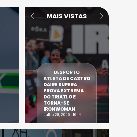
MAIS VISTAS
DESPORTO
ATLETA DE CASTRO
DAIRE SUPERA
MC 
E
PROVA EXTREMA
EN
DO TRIATLO E
NOV
TORNA-SE
NOR
IRONWOMAN
DE 
Julho 28, 2026 . 16:14
Julho