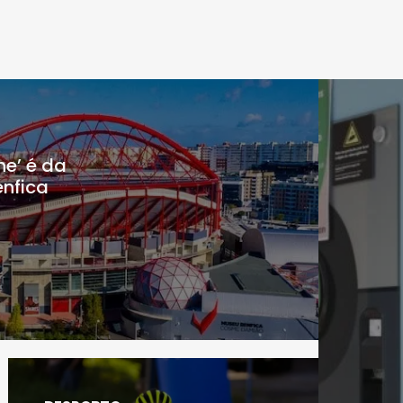
ne’ é da
enfica