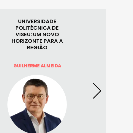
UNIVERSIDADE
POLITÉCNICA DE
A IMP
VISEU: UM NOVO
LITERA
HORIZONTE PARA A
REGIÃO
MANU
GUILHERME ALMEIDA
V