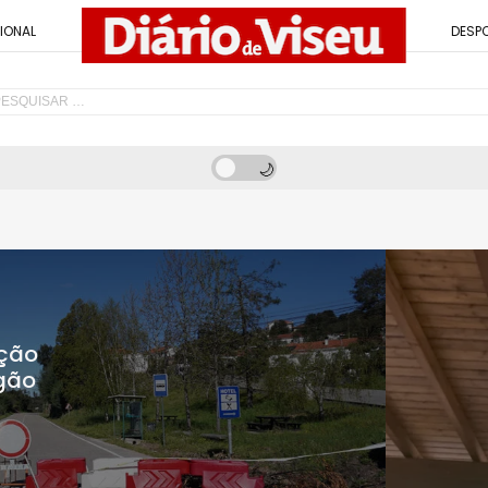
IONAL
DESP
ação
ógão