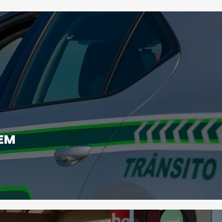
SOCIEDADE
 EM
SOCIEDADE
FUNERAL DA
FALECEU PAULA
MÉDICA VISEENS
ALMEIDA, JOVEM
RITA REBELO
ENFERMEIRA NO
REALIZA-SE NA
HOSPITAL DE VISEU
SEXTA-FEIRA
Julho 27, 2026 . 11:00
Julho 29, 2026 . 13:15