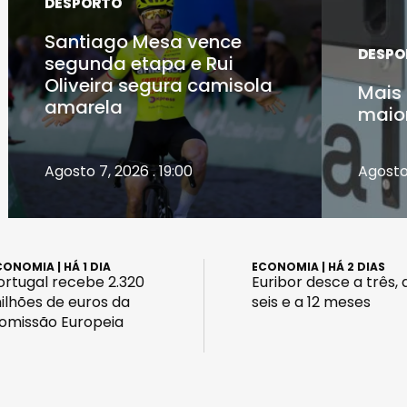
DESPORTO
Santiago Mesa vence
DESPO
segunda etapa e Rui
Oliveira segura camisola
Mais 
amarela
maio
Agosto 7, 2026 . 19:00
Agosto 
CONOMIA
| HÁ 1 DIA
ECONOMIA
| HÁ 2 DIAS
ortugal recebe 2.320
Euribor desce a três, 
ilhões de euros da
seis e a 12 meses
omissão Europeia