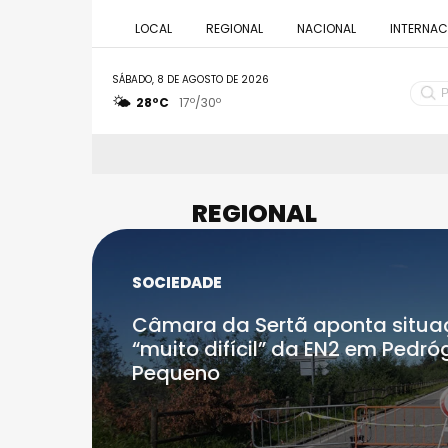
LOCAL
REGIONAL
NACIONAL
INTERNAC
SÁBADO, 8 DE AGOSTO DE 2026
🌤️
P
28ºC
17º/30º
e
s
q
u
REGIONAL
i
s
a
r
SOCIEDADE
p
o
Câmara da Sertã aponta situ
r
“muito difícil” da EN2 em Pedr
:
Pequeno