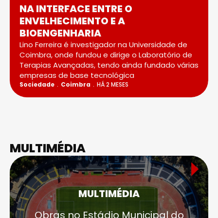
NA INTERFACE ENTRE O
ENVELHECIMENTO E A
BIOENGENHARIA
Lino Ferreira é investigador na Universidade de
Coimbra, onde fundou e dirige o Laboratório de
Terapias Avançadas, tendo ainda fundado várias
empresas de base tecnológica
Sociedade
Coimbra
HÁ 2 MESES
MULTIMÉDIA
MULTIMÉDIA
Obras no Estádio Municipal do