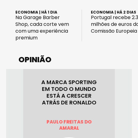
ECONOMIA
| HÁ 1 DIA
ECONOMIA
| HÁ 2 DIAS
Na Garage Barber
Portugal recebe 2.
Shop, cada corte vem
milhões de euros d
com uma experiência
Comissão Europeia
premium
OPINIÃO
A MARCA SPORTING
E
EM TODO O MUNDO
ESTÁ A CRESCER
ICA
H
ATRÁS DE RONALDO
O
PAULO FREITAS DO
AMARAL