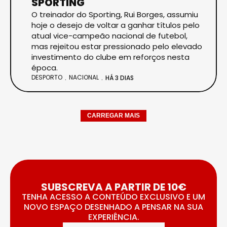
SPORTING
O treinador do Sporting, Rui Borges, assumiu
hoje o desejo de voltar a ganhar títulos pelo
atual vice-campeão nacional de futebol,
mas rejeitou estar pressionado pelo elevado
investimento do clube em reforços nesta
época.
DESPORTO
NACIONAL
HÁ 3 DIAS
CARREGAR MAIS
SUBSCREVA A PARTIR DE 10€
TENHA ACESSO A CONTEÚDO EXCLUSIVO E UM
NOVO ESPAÇO DESENHADO A PENSAR NA SUA
EXPERIÊNCIA.