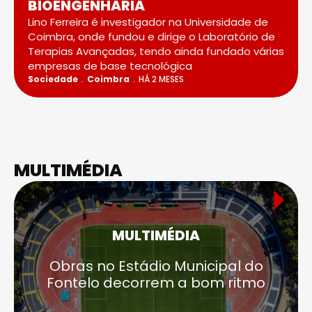
BIOENGENHARIA
Lino Ferreira é investigador na Universidade de
Coimbra, onde fundou e dirige o Laboratório de
Terapias Avançadas, tendo ainda fundado várias
empresas de base tecnológica
Sociedade
Coimbra
HÁ 2 MESES
MULTIMÉDIA
MULTIMÉDIA
Obras no Estádio Municipal do
Fontelo decorrem a bom ritmo