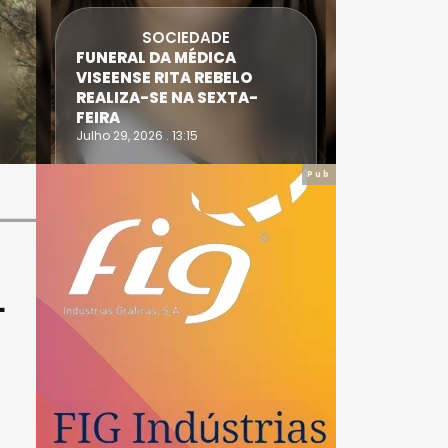
SOCIEDADE
FUNERAL DA MÉDICA
ATLETA 
VISEENSE RITA REBELO
SUPERA 
REALIZA-SE NA SEXTA-
DO TRIA
FEIRA
IRONWO
Julho 29, 2026 . 13:15
Julho 28, 20
Pub
L