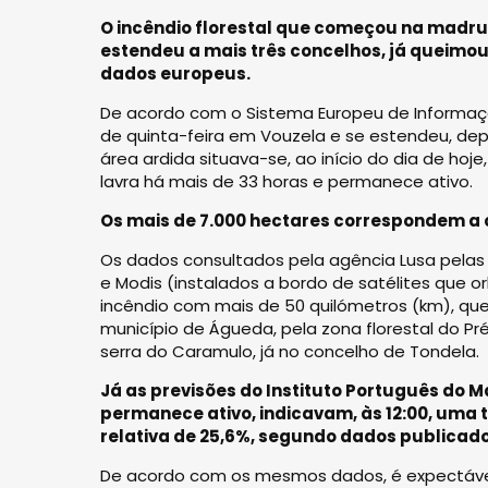
O incêndio florestal que começou na madrug
estendeu a mais três concelhos, já queimou
dados europeus.
De acordo com o Sistema Europeu de Informação 
de quinta-feira em Vouzela e se estendeu, depo
área ardida situava-se, ao início do dia de hoj
lavra há mais de 33 horas e permanece ativo.
Os mais de 7.000 hectares correspondem a c
Os dados consultados pela agência Lusa pelas 
e Modis (instalados a bordo de satélites que 
incêndio com mais de 50 quilómetros (km), qu
município de Águeda, pela zona florestal do P
serra do Caramulo, já no concelho de Tondela.
Já as previsões do Instituto Português do M
permanece ativo, indicavam, às 12:00, uma
relativa de 25,6%, segundo dados publicado
De acordo com os mesmos dados, é expectável