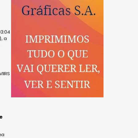
03:04
, a
o
VIIRS
e
ma