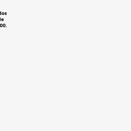
dos
de
00.
5