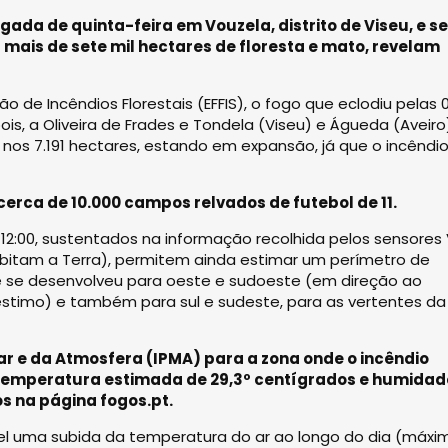
ada de quinta-feira em Vouzela, distrito de Viseu, e se
 mais de sete mil hectares de floresta e mato, revelam
de Incêndios Florestais (EFFIS), o fogo que eclodiu pelas 
is, a Oliveira de Frades e Tondela (Viseu) e Águeda (Aveiro)
e, nos 7.191 hectares, estando em expansão, já que o incêndi
erca de 10.000 campos relvados de futebol de 11.
12:00, sustentados na informação recolhida pelos sensores 
orbitam a Terra), permitem ainda estimar um perímetro de
e se desenvolveu para oeste e sudoeste (em direção ao
réstimo) e também para sul e sudeste, para as vertentes da
ar e da Atmosfera (IPMA) para a zona onde o incêndio
 temperatura estimada de 29,3º centígrados e humidad
s na página fogos.pt.
 uma subida da temperatura do ar ao longo do dia (máxi