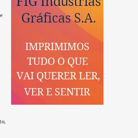
er
to,