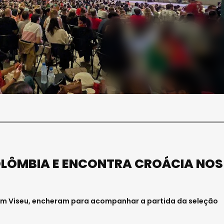
SOCIEDADE
E APREENDE CERCA DE
SOCIEDADE
MIL LITROS DE VINHO E
O "MELHOR VINHO DO D
UMANTE NA REGIÃO
PRODUZIDO NA ADEGA 
NTRO
SILGUEIROS
11, 2026 . 10:41
Julho 18, 2026 . 11:21
ÔMBIA E ENCONTRA CROÁCIA NOS 
, em Viseu, encheram para acompanhar a partida da seleção