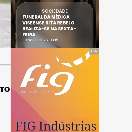
SOCIEDADE
FUNERAL DA MÉDICA
ATLETA 
VISEENSE RITA REBELO
SUPERA 
REALIZA-SE NA SEXTA-
DO TRIA
FEIRA
IRONWO
Julho 29, 2026 . 13:15
Julho 28, 20
Pub
NTO
s