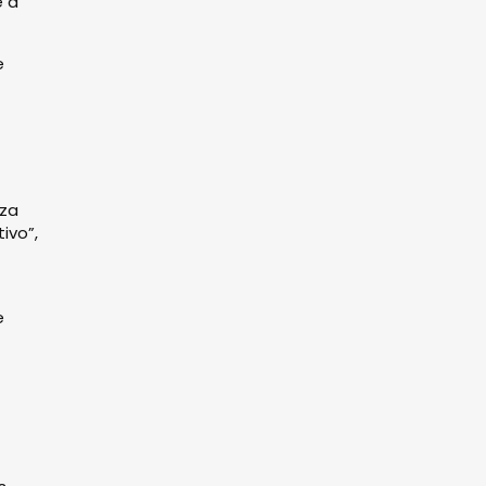
e à
e
eza
ivo”,
e