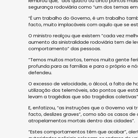
lembrou que, “dos quatro ou cinco pontos mais r
segurança rodoviária como “um dos temas em
“É um trabalho do Governo, é um trabalho tam
facto, muito implacáveis com aquilo que se es
O ministro realçou que existem “cada vez melho
aumento da sinistralidade rodoviária tem de l
comportamento” das pessoas.
“Temos muitos mortos, temos muita gente ferid
profunda para as famílias e para o próprio e n
defendeu.
O excesso de velocidade, o álcool, a falta de h
utilização dos telemóveis, são pontos que estã
levam a tragédias que são tragédias coletivas”
E, enfatizou, “as instruções que o Governo vai 
facto, deslizes graves”, como são os casos de c
atropelamentos mortais dentro das cidades”.
“Estes comportamentos têm que acabar”, aler