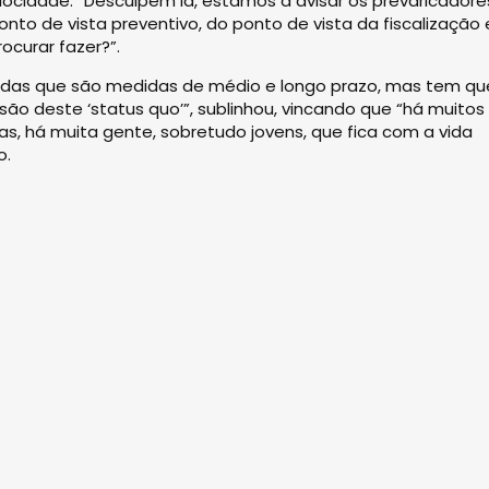
locidade: “Desculpem lá, estamos a avisar os prevaricadore
to de vista preventivo, do ponto de vista da fiscalização 
ocurar fazer?”.
das que são medidas de médio e longo prazo, mas tem qu
ão deste ‘status quo’”, sublinhou, vincando que “há muitos
as, há muita gente, sobretudo jovens, que fica com a vida
o.