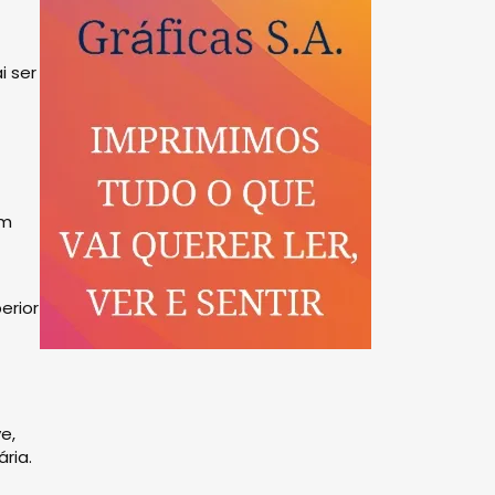
i ser
em
erior
e,
ria.