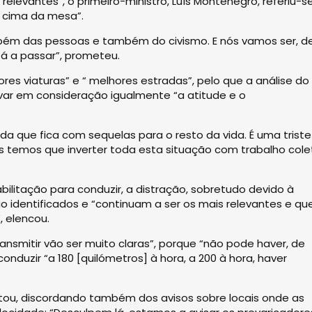
elevantes”, o primeiro-ministro, Luís Montenegro, referiu-s
 cima da mesa”.
bém das pessoas e também do civismo. E nós vamos ser, d
tá a passar”, prometeu.
res viaturas” e “ melhores estradas”, pelo que a análise do
evar em consideração igualmente “a atitude e o
a que fica com sequelas para o resto da vida. É uma trist
ós temos que inverter toda esta situação com trabalho colet
abilitação para conduzir, a distração, sobretudo devido à
o identificados e “continuam a ser os mais relevantes e qu
, elencou.
transmitir vão ser muito claras”, porque “não pode haver, de
onduzir “a 180 [quilómetros] à hora, a 200 à hora, haver
tou, discordando também dos avisos sobre locais onde as