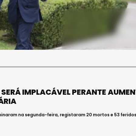
SOCIEDADE
FALECEU PAULA ALMEIDA,
JOVEM ENFERMEIRA NO
HOSPITAL DE VISEU
Julho 27, 2026 . 11:00
O SERÁ IMPLACÁVEL PERANTE AUME
ÁRIA
inaram na segunda-feira, registaram 20 mortos e 53 ferido