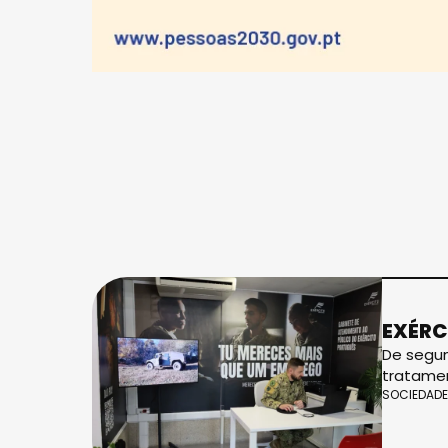
EXÉRC
De segun
tratamen
SOCIEDADE