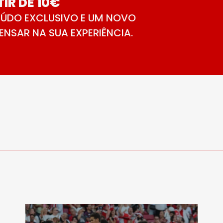
IR DE 10€
ÚDO EXCLUSIVO E UM NOVO
NSAR NA SUA EXPERIÊNCIA.