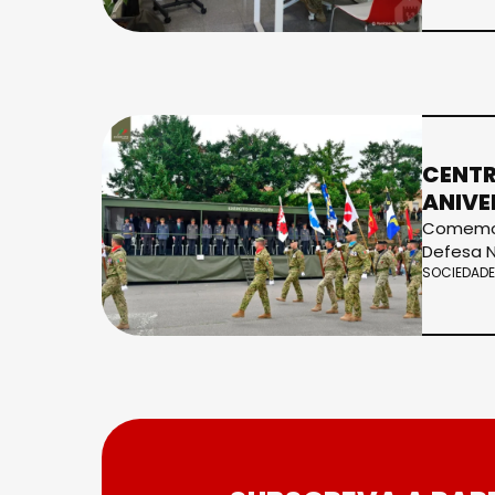
CENTR
ANIVE
Comemora
Defesa N
SOCIEDADE