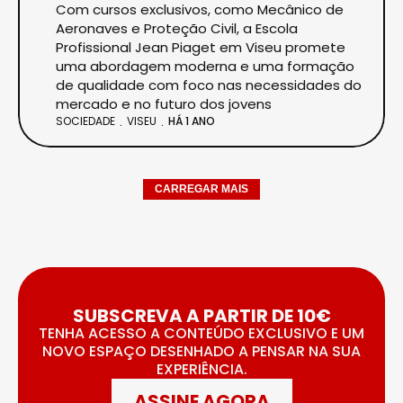
Com cursos exclusivos, como Mecânico de
Aeronaves e Proteção Civil, a Escola
Profissional Jean Piaget em Viseu promete
uma abordagem moderna e uma formação
de qualidade com foco nas necessidades do
mercado e no futuro dos jovens
SOCIEDADE
VISEU
HÁ 1 ANO
CARREGAR MAIS
SUBSCREVA A PARTIR DE 10€
TENHA ACESSO A CONTEÚDO EXCLUSIVO E UM
NOVO ESPAÇO DESENHADO A PENSAR NA SUA
EXPERIÊNCIA.
ASSINE AGORA