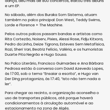
dança, deu mais de 800 concertos, editou três álbuns
e um EP.
No sábado, além dos Buraka Som Sistema, atuam
também no palco principal: Don West, Teddy Swims,
Lorde e Florence + The Machine.
Pelos outros palcos passam bandas e artistas como
Rita Cortezão, Noiserv, Pixies, Alessi Rose, Fidju Kitxora,
Pedro da Linha, Deize Tigrona, Esteves Sem Metafísica,
Razi, Sheri Vari, Beatriz Felício, Valéria, e os humoristas
Duarte Pita Negrão e Hugo Sousa.
No Palco Literário, Francisco Guimarães e Ana Bárbara
Pedrosa estão à conversa com David Azevedo Lopes,
às 17:00, sob o tema “Ensaiar a escrita”, e Hugo van
Der Ding protagoniza, às 17:40, “Isto não tem nada a
ler”.
Para chegar ao recinto, a organização aconselha o
uso de transportes públicos, até porque haverá
condicionamentos à circulação automóvel e ao
estacionamento na zona de Algés.