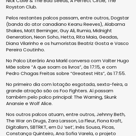
Nick Cave & The Bad Seeds, A Perfect Circle, The
Royston Club.
Pelos restantes palcos passam, entre outros, Dogstar
(banda do ator canadiano Keanu Reeves), Alabama
Shakes, Matt Berninger, Guy Ali, Rumia, Midnight
Generation, Neon Soho, Hetta, Rita Maia, Geadas,
Diana Vilarinho e os humoristas Beatriz Gosta e Vasco
Pereira Coutinho.
No Palco Literário Ana Markl conversa com Valter Hugo
Mãe sobre “A que soam os livros”, às 17:15, e com
Pedro Chagas Freitas sobre “Greatest Hits”, às 17:55.
No primeiro dia com lotação esgotada, sexta-feira, a
grande atração são os Foo Fighters. Aí passam
também pelo palco principal: The Warning, Skunk
Anansie e Wolf Alice.
Nos outros palcos atuam, entre outros, Jehnny Beth,
The War on Drugs, Zara Larsson, La Fleur, Fiona Kraft,
Digitalism, SBTRKT, em DJ ‘set’, Inês Sousa, Picas,
Constança Quinteiro, Ana Sofia Varela, o projeto