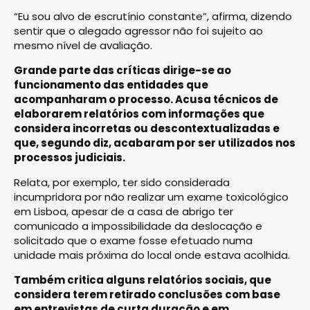
“Eu sou alvo de escrutínio constante”, afirma, dizendo
sentir que o alegado agressor não foi sujeito ao
mesmo nível de avaliação.
Grande parte das críticas dirige-se ao
funcionamento das entidades que
acompanharam o processo. Acusa técnicos de
elaborarem relatórios com informações que
considera incorretas ou descontextualizadas e
que, segundo diz, acabaram por ser utilizados nos
processos judiciais.
Relata, por exemplo, ter sido considerada
incumpridora por não realizar um exame toxicológico
em Lisboa, apesar de a casa de abrigo ter
comunicado a impossibilidade da deslocação e
solicitado que o exame fosse efetuado numa
unidade mais próxima do local onde estava acolhida.
Também critica alguns relatórios sociais, que
considera terem retirado conclusões com base
em entrevistas de curta duração e em