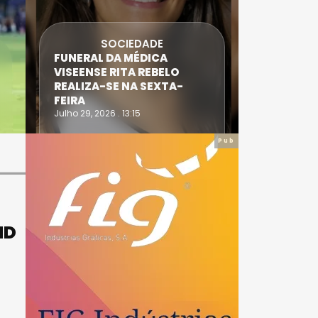
SOCIEDADE
FUNERAL DA MÉDICA
ATLETA 
VISEENSE RITA REBELO
SUPERA 
REALIZA-SE NA SEXTA-
DO TRIA
FEIRA
IRONWO
Julho 29, 2026 . 13:15
Julho 28, 20
Pub
ND