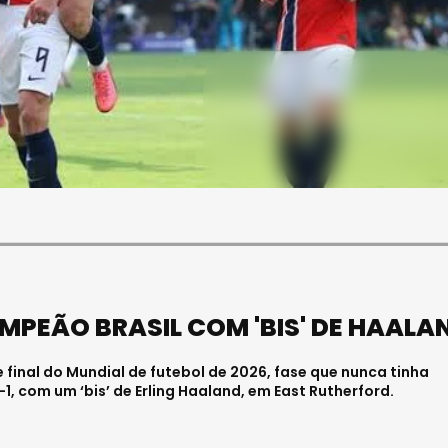
SOCIEDADE
FALECEU PAULA ALMEIDA,
JOVEM ENFERMEIRA NO
HOSPITAL DE VISEU
Julho 27, 2026 . 11:00
PEÃO BRASIL COM 'BIS' DE HAALA
 final do Mundial de futebol de 2026, fase que nunca tinha
1, com um ‘bis’ de Erling Haaland, em East Rutherford.