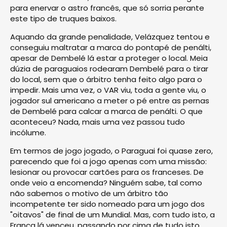
para enervar o astro francês, que só sorria perante
este tipo de truques baixos.
Aquando da grande penalidade, Velázquez tentou e
conseguiu maltratar a marca do pontapé de penálti,
apesar de Dembelé lá estar a proteger o local. Meia
dúzia de paraguaios rodearam Dembelé para o tirar
do local, sem que o árbitro tenha feito algo para o
impedir. Mais uma vez, o VAR viu, toda a gente viu, o
jogador sul americano a meter o pé entre as pernas
de Dembelé para calcar a marca de penálti. O que
aconteceu? Nada, mais uma vez passou tudo
incólume.
Em termos de jogo jogado, o Paraguai foi quase zero,
parecendo que foi a jogo apenas com uma missão:
lesionar ou provocar cartões para os franceses. De
onde veio a encomenda? Ninguém sabe, tal como
não sabemos o motivo de um árbitro tão
incompetente ter sido nomeado para um jogo dos
"oitavos" de final de um Mundial. Mas, com tudo isto, a
França lá venceu, passando por cima de tudo isto