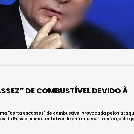
SOCIEDADE
ASAE APREENDE CERCA DE
21 MIL LITROS DE VINHO E
ESPUMANTE NA REGIÃO
CENTRO
Julho 11, 2026 . 10:41
ASSEZ” DE COMBUSTÍVEL DEVIDO À
u uma "certa escassez" de combustível provocada pelos ataq
os da Rússia, numa tentativa de enfraquecer o esforço de g