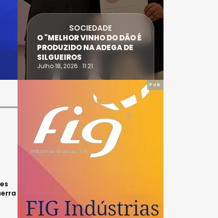
SOCIEDADE
ANTÓNIO
O "MELHOR VINHO DO DÃO É
DIAS SÃO
PRODUZIDO NA ADEGA DE
ACIDENT
SILGUEIROS
DAIRE
Julho 18, 2026 . 11:21
Julho 14, 20
Pub
ues
uerra