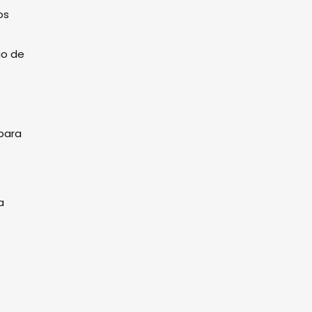
os
ão de
para
a