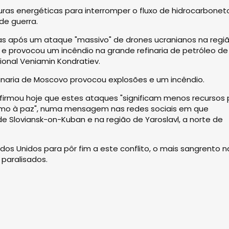
turas energéticas para interromper o fluxo de hidrocarbonet
de guerra.
tas após um ataque "massivo" de drones ucranianos na regi
 provocou um incêndio na grande refinaria de petróleo de
onal Veniamin Kondratiev.
inaria de Moscovo provocou explosões e um incêndio.
afirmou hoje que estes ataques "significam menos recursos 
umo à paz", numa mensagem nas redes sociais em que
 de Sloviansk-on-Kuban e na região de Yaroslavl, a norte de
os Unidos para pôr fim a este conflito, o mais sangrento n
paralisados.