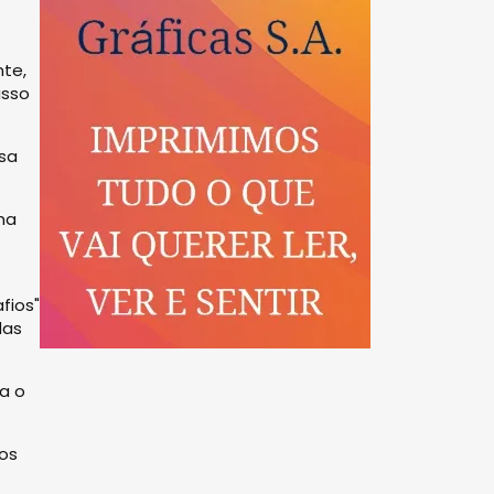
nte,
usso
esa
na
fios"
das
a o
nos