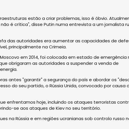
raestruturas estão a criar problemas, isso é óbvio. Atualme
o é crítica", disse Putin numa entrevista a um jornalista r
arefa das autoridades era aumentar as capacidades de def
el, principalmente na Crimeia.
r Moscovo em 2014, foi colocada em estado de emergência 
, que obrigaram as autoridades a suspender a venda de
energia.
as antes "garantir" a segurança do país e abordar os "desa
esso do seu partido, o Rússia Unida, convocado por causa 
e enfrentamos hoje, incluindo os ataques terroristas contr
ferindo-se aos ataques de Kiev no seu território.
ues na Rússia e em regiões ucranianas sob controlo russo 