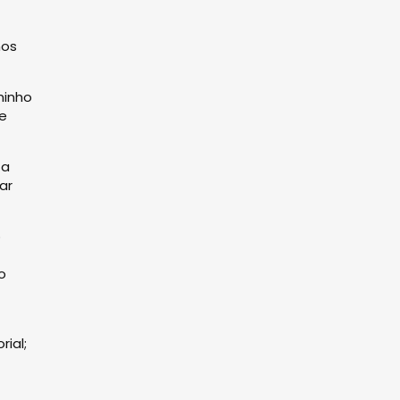
nos
minho
e
za
ar
o
o
rial;