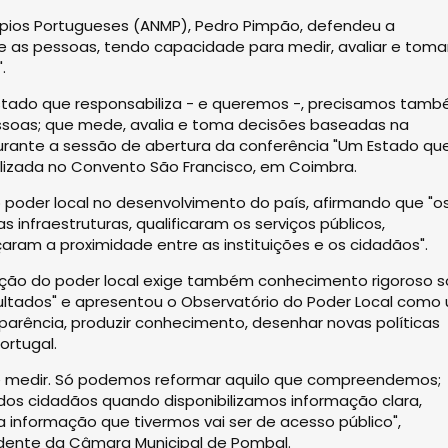
ípios Portugueses (ANMP), Pedro Pimpão, defendeu a
 e as pessoas, tendo capacidade para medir, avaliar e toma
.
stado que responsabiliza - e queremos -, precisamos tam
essoas; que mede, avalia e toma decisões baseadas na
urante a sessão de abertura da conferência "Um Estado qu
ealizada no Convento São Francisco, em Coimbra.
 poder local no desenvolvimento do país, afirmando que "o
infraestruturas, qualificaram os serviços públicos,
çaram a proximidade entre as instituições e os cidadãos".
zação do poder local exige também conhecimento rigoroso 
esultados" e apresentou o Observatório do Poder Local como
parência, produzir conhecimento, desenhar novas políticas
ortugal.
ue medir. Só podemos reformar aquilo que compreendemos;
os cidadãos quando disponibilizamos informação clara,
a informação que tivermos vai ser de acesso público",
dente da Câmara Municipal de Pombal.