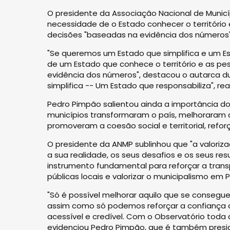
O presidente da Associação Nacional de Munic
necessidade de o Estado conhecer o território
decisões "baseadas na evidência dos números"
"Se queremos um Estado que simplifica e um E
de um Estado que conhece o território e as p
evidência dos números", destacou o autarca d
simplifica -- Um Estado que responsabiliza", r
Pedro Pimpão salientou ainda a importância do
municípios transformaram o país, melhoraram as 
promoveram a coesão social e territorial, refor
O presidente da ANMP sublinhou que "a valori
a sua realidade, os seus desafios e os seus r
instrumento fundamental para reforçar a trans
públicas locais e valorizar o municipalismo em P
"Só é possível melhorar aquilo que se conseg
assim como só podemos reforçar a confiança d
acessível e credível. Com o Observatório toda 
evidenciou Pedro Pimpão, que é também presi