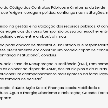
são do Código dos Contratos Públicos e à reforma da Lei de
que "exigem coragem política, confiança nas instituições, 
ão, na gestão e na utilização dos recursos públicos. O ca
às exigências do nosso tempo não passa por escolher entr
quilíbrio certo entre ambos", afirmou.
ão pode abdicar de fiscalizar e um Estado que responsabili
iste precisamente em construir um modelo capaz de concili
onfiança institucional", concluiu.
00% pelo Plano de Recuperação e Resiliência (PRR), tem com
de os colocar ao dispor da ANMP, dos municípios e de outras
roporcionar um acompanhamento mais rigoroso da formulaçã
o de tomada de decisão".
cação; Saúde; Ação Social; Finanças Locais; Mobilidade e
íduos, Água e Energia; Urbanismo e Habitação; Coesão Territo
sporto.