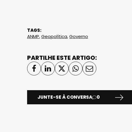
TAGS:
ANMP
,
Geopolítica
,
Governo
PARTILHE ESTE ARTIGO:
JUNTE-SE À CONVERSA
0