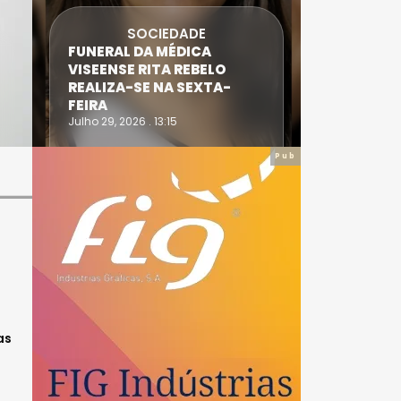
SOCIEDADE
FUNERAL DA MÉDICA
ATLETA 
VISEENSE RITA REBELO
SUPERA 
REALIZA-SE NA SEXTA-
DO TRIA
FEIRA
IRONWO
Julho 29, 2026 . 13:15
Julho 28, 20
Pub
as