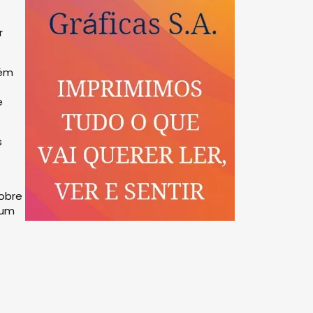
r
bém
e
s
sobre
 um