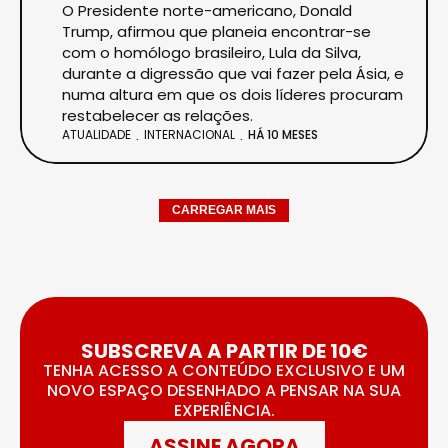
O Presidente norte-americano, Donald
Trump, afirmou que planeia encontrar-se
com o homólogo brasileiro, Lula da Silva,
durante a digressão que vai fazer pela Ásia, e
numa altura em que os dois líderes procuram
restabelecer as relações.
ATUALIDADE
INTERNACIONAL
HÁ 10 MESES
CARREGAR MAIS
SUBSCREVA A PARTIR DE 10€
TENHA ACESSO A CONTEÚDO EXCLUSIVO E UM
NOVO ESPAÇO DESENHADO A PENSAR NA SUA
EXPERIÊNCIA.
ASSINE AGORA