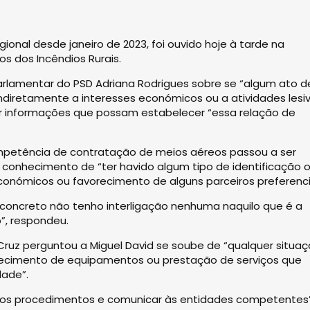
onal desde janeiro de 2023, foi ouvido hoje à tarde na
s dos Incêndios Rurais.
rlamentar do PSD Adriana Rodrigues sobre se “algum ato d
indiretamente a interesses económicos ou a atividades lesi
 ter informações que possam estabelecer “essa relação de
ompetência de contratação de meios aéreos passou a ser
 conhecimento de “ter havido algum tipo de identificação 
conómicos ou favorecimento de alguns parceiros preferencia
concreto não tenho interligação nenhuma naquilo que é a
”, respondeu.
ruz perguntou a Miguel David se soube de “qualquer situa
necimento de equipamentos ou prestação de serviços que
dade”.
com os procedimentos e comunicar às entidades competentes”