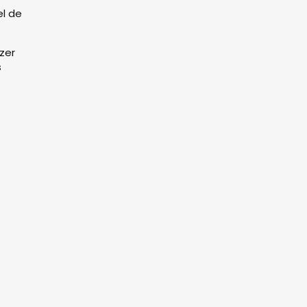
el de
zer
s