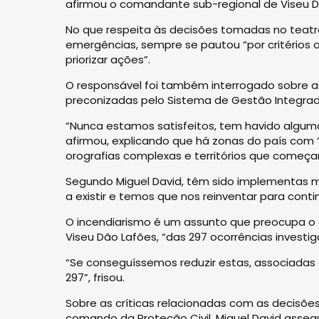
afirmou o comandante sub-regional de Viseu D
No que respeita às decisões tomadas no teatr
emergências, sempre se pautou “por critérios
priorizar ações”.
O responsável foi também interrogado sobre 
preconizadas pelo Sistema de Gestão Integrad
“Nunca estamos satisfeitos, tem havido algum
afirmou, explicando que há zonas do país com
orografias complexas e territórios que começ
Segundo Miguel David, têm sido implementas me
a existir e temos que nos reinventar para cont
O incendiarismo é um assunto que preocupa o
Viseu Dão Lafões, “das 297 ocorrências investi
“Se conseguíssemos reduzir estas, associadas 
297”, frisou.
Sobre as críticas relacionadas com as decisões 
comando da Proteção Civil, Miguel David asseg