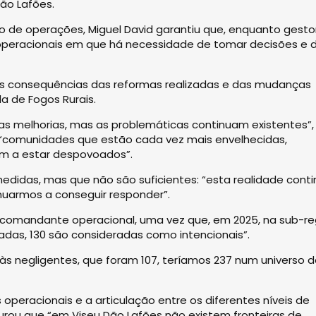
ão Lafões.
o de operações, Miguel David garantiu que, enquanto gesto
 operacionais em que há necessidade de tomar decisões e 
as consequências das reformas realizadas e das mudanças
a de Fogos Rurais.
as melhorias, mas as problemáticas continuam existentes”,
 “comunidades que estão cada vez mais envelhecidas,
am a estar despovoados”.
didas, mas que não são suficientes: “esta realidade cont
inuarmos a conseguir responder”.
 comandante operacional, uma vez que, em 2025, na sub-re
gadas, 130 são consideradas como intencionais”.
às negligentes, que foram 107, teríamos 237 num universo 
operacionais e a articulação entre os diferentes níveis de
urou que “em Viseu Dão Lafões não existem fronteiras de