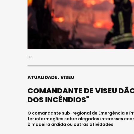
FALE
JOVE
HOSP
Julho 2
DR
ATUALIDADE
VISEU
COMANDANTE DE VISEU DÃO
DOS INCÊNDIOS"
O comandante sub-regional de Emergência e Prot
ter informações sobre alegados interesses ec
à madeira ardida ou outras atividades.