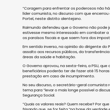
“Coragem para enfrentar os poderosos não há.
líder comunista, no discurso com que encerrou
Portel, neste distrito alentejano.
Raimundo defendeu que o Governo não pode jus
estivesse mesmo interessado em combater a f
os paraísos fiscais e que saem fora dos impost
Em sentido inverso, na opinião do dirigente do
assalto aos recursos públicos, da transferênci
áreas da saúde e habitação.
O Governo aprovou, na sexta-feira, a PSU, que c
beneficiários poderão ter de fazer até 15 hora
prestação em caso de incumprimento.
No seu discurso, o secretário-geral comunista 
tema para “levar o mais longe possível a discu
Segurança Social.
“Quais os valores reais? Quem recebe? Por que
frisando que, se for feita “na base da verdade