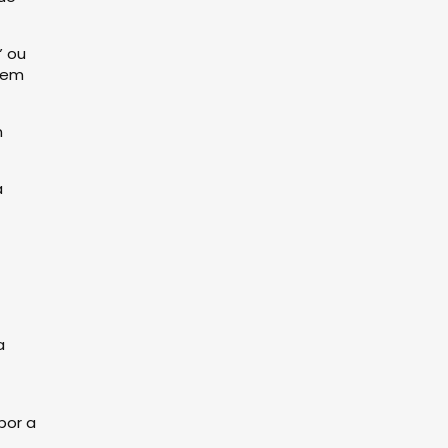
” ou
uem
m
à
a
por a