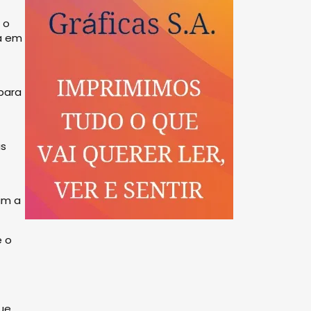
 o
da em
para
as
am a
e o
que