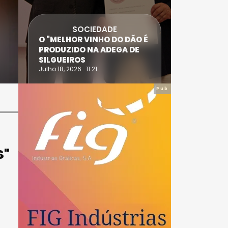
SOCIEDADE
ANTÓNIO
O "MELHOR VINHO DO DÃO É
DIAS SÃO
PRODUZIDO NA ADEGA DE
ACIDENT
SILGUEIROS
DAIRE
Julho 18, 2026 . 11:21
Julho 14, 20
Pub
S"