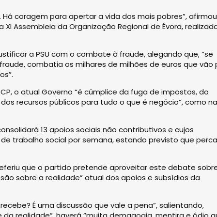
 Há coragem para apertar a vida dos mais pobres”, afirmou
 a XI Assembleia da Organização Regional de Évora, realiza
tificar a PSU com o combate à fraude, alegando que, “se
raude, combatia os milhares de milhões de euros que vão 
os”.
 PCP, o atual Governo “é cúmplice da fuga de impostos, do
a dos recursos públicos para tudo o que é negócio”, como n
onsolidará 13 apoios sociais não contributivos e cujos
s de trabalho social por semana, estando previsto que perc
referiu que o partido pretende aproveitar este debate sobr
ssão sobre a realidade” atual dos apoios e subsídios da
 recebe? É uma discussão que vale a pena”, salientando,
 e da realidade”, haverá “muita demagogia, mentira e ódio 