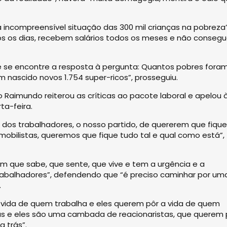
a incompreensível situação das 300 mil crianças na pobreza
os os dias, recebem salários todos os meses e não conseg
se encontre a resposta à pergunta: Quantos pobres fora
 nascido novos 1.754 super-ricos”, prosseguiu.
 Raimundo reiterou as críticas ao pacote laboral e apelou 
ta-feira.
 dos trabalhadores, o nosso partido, de quererem que fique
bilistas, queremos que fique tudo tal e qual como está”,
ém que sabe, que sente, que vive e tem a urgência e a
abalhadores”, defendendo que “é preciso caminhar por um
.
 vida de quem trabalha e eles querem pôr a vida de quem
tas e eles são uma cambada de reacionaristas, que querem 
 trás”.