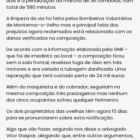
dois e a penalização da marcha de 36 comboios, num
total de 580 minutos.
A limpeza da via foi feita pelos Bombeiros Voluntários
de Montemor-o-Velho mas a principal fatia dos
prejuízos agora reclamados está relacionada com os
danos verificados na composição.
De acor­do com a informação elaborada pela GNR –
que foi de imediato ao local – a composição ficou
sem a saia frontal, revelava fuga de óleo em três
motores e era variada a tubagem danificada. Uma
reparação que terá custado perto de 24 mil euros.
Além do maquinista e do cobrador, seguiriam na
mesma composição três passageiros mas nenhum
dos cinco ocupantes sofreu qualquer ferimento.
Os dois proprietários das ovelhas têm agora 10 dias
para se pronunciarem sobre esta notificação.
Algo que vão fazer, segundo nos disse o advogado
Vitor Gaspar, alegando que, entre outros argumentos,