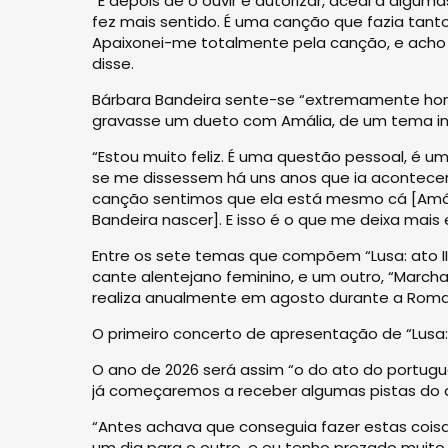
“E depois de o ouvir e autorizar, acedi a algu
fez mais sentido. É uma canção que fazia tant
Apaixonei-me totalmente pela canção, e acho
disse.
Bárbara Bandeira sente-se “extremamente honr
gravasse um dueto com Amália, de um tema iné
“Estou muito feliz. É uma questão pessoal, é 
se me dissessem há uns anos que ia acontecer,
canção sentimos que ela está mesmo cá [Amáli
Bandeira nascer]. E isso é o que me deixa mai
Entre os sete temas que compõem “Lusa: ato II
cante alentejano feminino, e um outro, “Marcha
realiza anualmente em agosto durante a Romar
O primeiro concerto de apresentação de “Lusa: 
O ano de 2026 será assim “o do ato do português
já começaremos a receber algumas pistas do qu
“Antes achava que conseguia fazer estas cois
um dia para o outro, e eu tenho prezado muito