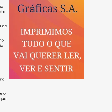
ua
sta
u de
nho
ia
ura
r o
 que