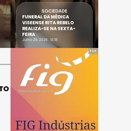
SOCIEDADE
FUNERAL DA MÉDICA
ATLETA 
VISEENSE RITA REBELO
SUPERA 
REALIZA-SE NA SEXTA-
DO TRIA
FEIRA
IRONWO
Julho 29, 2026 . 13:15
Julho 28, 20
Pub
ITO