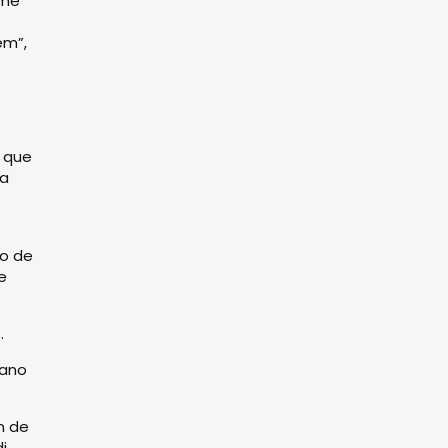
 me
ém”,
s que
 a
po de
e
.
 ano
m de
i