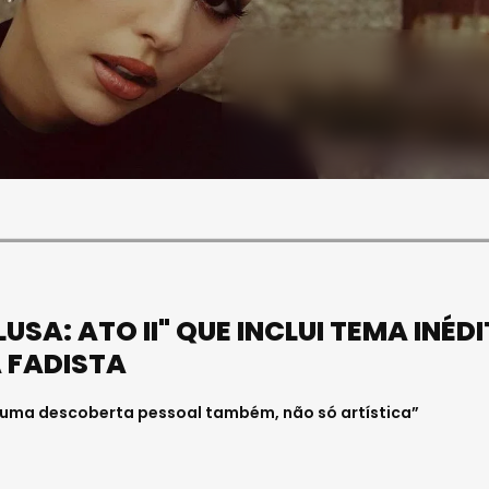
SOCIEDADE
FALECEU PAULA ALMEIDA,
JOVEM ENFERMEIRA NO
HOSPITAL DE VISEU
Julho 27, 2026 . 11:00
SA: ATO II" QUE INCLUI TEMA INÉD
 FADISTA
 “uma descoberta pessoal também, não só artística”