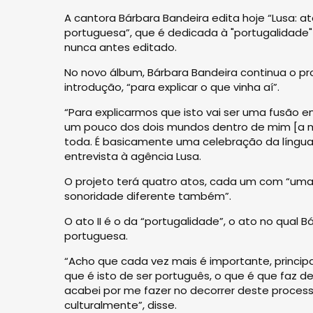
A cantora Bárbara Bandeira edita hoje “Lusa: at
portuguesa”, que é dedicada à "portugalidade"
nunca antes editado.
No novo álbum, Bárbara Bandeira continua o pro
introdução, “para explicar o que vinha aí”.
“Para explicarmos que isto vai ser uma fusão en
um pouco dos dois mundos dentro de mim [a mãe 
toda. É basicamente uma celebração da língua
entrevista à agência Lusa.
O projeto terá quatro atos, cada um com “um
sonoridade diferente também”.
O ato II é o da “portugalidade”, o ato no qual 
portuguesa.
“Acho que cada vez mais é importante, princip
que é isto de ser português, o que é que faz 
acabei por me fazer no decorrer deste proces
culturalmente”, disse.