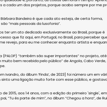
s a cada um dos projetos, porque acabo sempre por me pr
 Bárbara Bandeira é que cada ato esteja, de certa forma,
são “mais pessoais da lusofonia”.
s ter um ato dedicado exclusivamente ao Brasil, porque é
sso que fiz aqui, em Portugal, no Brasil, para perceber q
 me revejo, para eu me conhecer enquanto artista e enqua
esa (PALOP) “também são super importantes” no projeto, até
e muito bem recebida pelo público” de Angola, Cabo Verde,
pe.
m Ivandro, do álbum ‘Finda’, de 2023] foi número um em vár
m sinto uma ligação muito forte com esse público, e gostav
 de 2015, aos 14 anos, com a edição do primeiro 'single', e
pai, “Tu és parte de mim”, no álbum “Chegou a hora”, de Ru