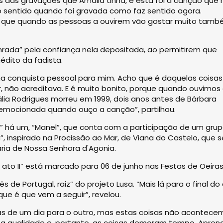
mas das gravações que Amália tinha, e esta foi a canção que
o sentido quando foi gravada como faz sentido agora.
 que quando as pessoas a ouvirem vão gostar muito tamb
ada” pela confiança nela depositada, ao permitirem que
dito da fadista.
uma conquista pessoal para mim. Acho que é daquelas coisa
 não acreditava. E é muito bonito, porque quando ouvimos
a Rodrigues morreu em 1999, dois anos antes de Bárbara
s emocionada quando ouço a canção”, partilhou.
” há um, “Manel”, que conta com a participação de um gru
”, inspirado na Procissão ao Mar, de Viana do Castelo, que s
ia de Nossa Senhora d'Agonia.
ato II” está marcado para 06 de junho nas Festas de Oeiras
 de Portugal, raiz” do projeto Lusa. “Mais lá para o final do
e é que vem a seguir”, revelou.
as de um dia para o outro, mas estas coisas não acontece
 a qualidade e, portanto, as coisas demoram tempo. Aprend