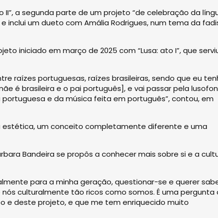
o II”, a segunda parte de um projeto “de celebração da líng
 e inclui um dueto com Amália Rodrigues, num tema da fadi
jeto iniciado em março de 2025 com “Lusa: ato I”, que servi
tre raízes portuguesas, raízes brasileiras, sendo que eu te
é brasileira e o pai português], e vai passar pela lusofon
 portuguesa e da música feita em português”, contou, em
a estética, um conceito completamente diferente e uma
Bárbara Bandeira se propôs a conhecer mais sobre si e a cult
almente para a minha geração, questionar-se e querer sabe
de nós culturalmente tão ricos como somos. É uma pergunta
so e deste projeto, e que me tem enriquecido muito