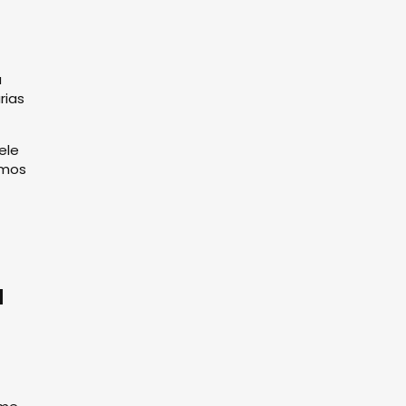
a
rias
ele
imos
M