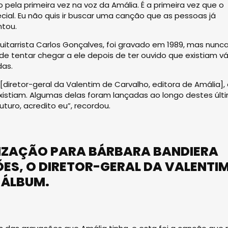
 pela primeira vez na voz da Amália. É a primeira vez que o
pecial. Eu não quis ir buscar uma canção que as pessoas já
ntou.
uitarrista Carlos Gonçalves, foi gravado em 1989, mas nunc
e tentar chegar a ele depois de ter ouvido que existiam vá
das.
diretor-geral da Valentim de Carvalho, editora de Amália], 
istiam. Algumas delas foram lançadas ao longo destes últ
turo, acredito eu”, recordou.
IZAÇÃO PARA BÁRBARA BANDIERA
ES, O DIRETOR-GERAL DA VALENTI
 ÁLBUM.