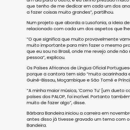
que tenho de me dedicar em cada um dos ano
a fazer coisas muito grandes”, partilhou.
Num projeto que aborda a Lusofonia, a ideia de
relacionado com cada um dos aspetos que lhe 
“O que significa que muito provavelmente vamo
muito importante para mim fazer o mesmo proce
que eu sou no Brasil, onde me revejo onde não
pessoa”, explicou.
Os Países Africanos de Língua Oficial Portugu
porque a cantora tem sido “muito acarinhada 
Guiné-Bissau, Moçambique e São Tomé e Prínci
“A minha maior música, ‘Como Tu’ [um dueto co
países dos PALOP, foi incrível. Portanto també
muito de fazer algo”, disse.
Bárbara Bandeira iniciou a carreira em novembro
antes disso já tivesse gravado um tema com o 
Bandeira.