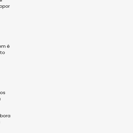
opor
uem é
nto
ios
a
mbora
i