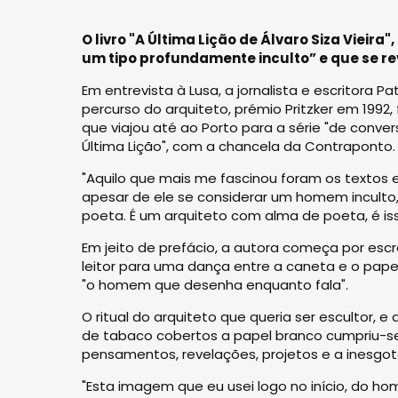
O livro "A Última Lição de Álvaro Siza Vieira"
um tipo profundamente inculto” e que se r
Em entrevista à Lusa, a jornalista e escritora 
percurso do arquiteto, prémio Pritzker em 1992
que viajou até ao Porto para a série "de conve
Última Lição", com a chancela da Contraponto.
"Aquilo que mais me fascinou foram os textos es
apesar de ele se considerar um homem inculto,
poeta. É um arquiteto com alma de poeta, é is
Em jeito de prefácio, a autora começa por escr
leitor para uma dança entre a caneta e o papel
"o homem que desenha enquanto fala".
O ritual do arquiteto que queria ser escultor,
de tabaco cobertos a papel branco cumpriu-s
pensamentos, revelações, projetos e a inesgotá
"Esta imagem que eu usei logo no início, do h