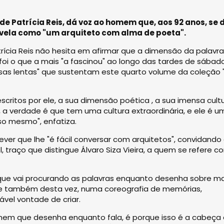
, de Patrícia Reis, dá voz ao homem que, aos 92 anos, se d
evela como "um arquiteto com alma de poeta".
Patrícia Reis não hesita em afirmar que a dimensão da palavr
, foi o que a mais "a fascinou" ao longo das tardes de sába
rsas lentas" que sustentam este quarto volume da coleção 
critos por ele, a sua dimensão poética , a sua imensa cultu
 a verdade é que tem uma cultura extraordinária, e ele é u
so mesmo", enfatiza.
ever que lhe "é fácil conversar com arquitetos", convidando
, traço que distingue Álvaro Siza Vieira, a quem se refere 
 e que vai procurando as palavras enquanto desenha sobre 
e também desta vez, numa coreografia de memórias,
vel vontade de criar.
omem que desenha enquanto fala, é porque isso é a cabeça 