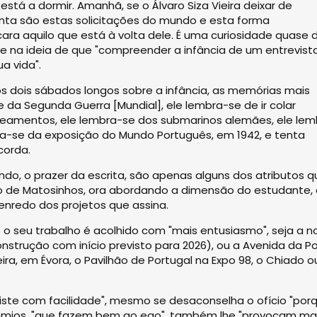
stá a dormir. Amanhã, se o Álvaro Siza Vieira deixar de
menta são estas solicitações do mundo e esta forma
ara aquilo que está à volta dele. É uma curiosidade quase 
e na ideia de que "compreender a infância de um entrevist
a vida".
os dois sábados longos sobre a infância, as memórias mais
e da Segunda Guerra [Mundial], ele lembra-se de ir colar
deamentos, ele lembra-se dos submarinos alemães, ele lem
bra-se da exposição do Mundo Português, em 1942, e tenta
corda.
do, o prazer da escrita, são apenas alguns dos atributos q
to de Matosinhos, ora abordando a dimensão do estudante,
 enredo dos projetos que assina.
o seu trabalho é acolhido com "mais entusiasmo", seja a n
strução com início previsto para 2026), ou a Avenida da P
ra, em Évora, o Pavilhão de Portugal na Expo 98, o Chiado o
esiste com facilidade", mesmo se desaconselha o ofício "por
prémios, "que fazem bem ao ego", também lhe "provocam ma