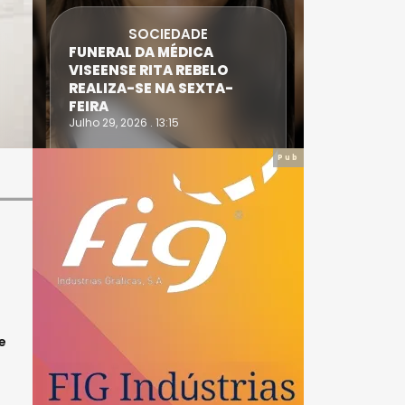
SOCIEDADE
FUNERAL DA MÉDICA
ATLETA 
VISEENSE RITA REBELO
SUPERA 
REALIZA-SE NA SEXTA-
DO TRIA
FEIRA
IRONWO
Julho 29, 2026 . 13:15
Julho 28, 20
Pub
e