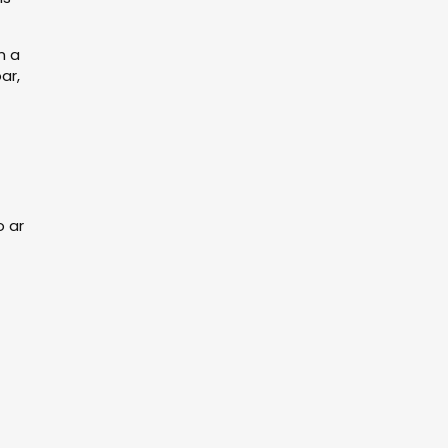
m a
ar,
o ar