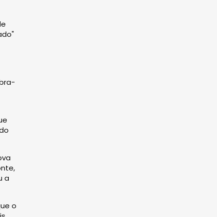
de
ado"
bra-
ue
 do
ova
onte,
u a
que o
is