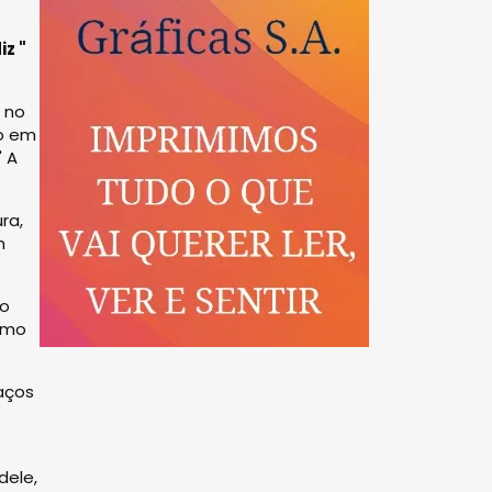
iz "
a no
do em
" A
ra,
m
 o
como
maços
dele,