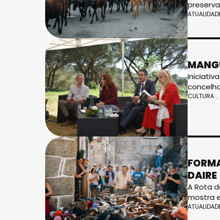
preservar
ATUALIDAD
MANGU
Iniciati
concelho
CULTURA
FORMA
DAIRE
A Rota d
mostra e
ATUALIDAD