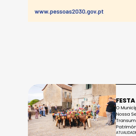
FESTA
O Municí
Nossa Se
Transumâ
Patrimóni
ATUALIDAD