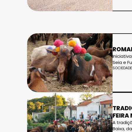
ROMAR
Iniciati
Seia e F
SOCIEDADE
TRADI
FEIRA
A tradiç
Baixa, d