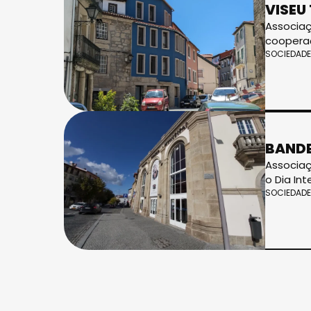
VISEU
Associaç
cooperaç
SOCIEDADE
BANDE
Associaç
o Dia In
SOCIEDADE