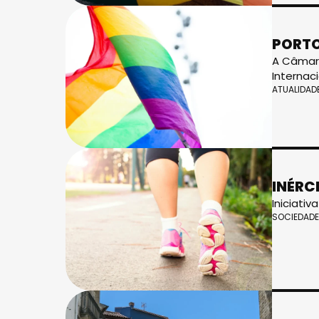
PORTO
A Câmara
Internac
ATUALIDAD
INÉRC
Iniciativ
SOCIEDADE