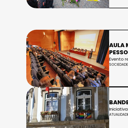
AULA 
PESSO
Evento r
SOCIEDADE
BANDE
Iniciativ
ATUALIDAD