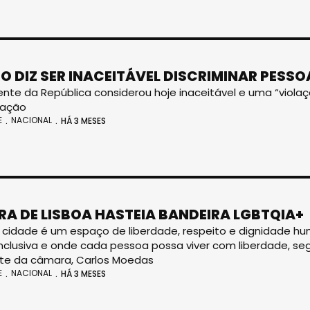
O DIZ SER INACEITÁVEL DISCRIMINAR PESS
ente da República considerou hoje inaceitável e uma “viol
nação
E
NACIONAL
HÁ 3 MESES
A DE LISBOA HASTEIA BANDEIRA LGBTQIA+
 cidade é um espaço de liberdade, respeito e dignidade 
inclusiva e onde cada pessoa possa viver com liberdade, se
te da câmara, Carlos Moedas
E
NACIONAL
HÁ 3 MESES