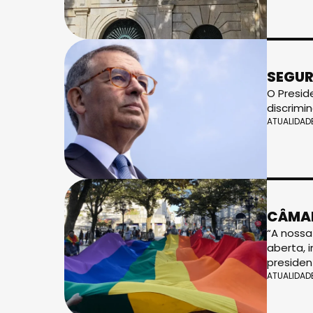
SEGUR
O Presid
discrimi
ATUALIDAD
CÂMAR
“A nossa
aberta, 
presiden
ATUALIDAD