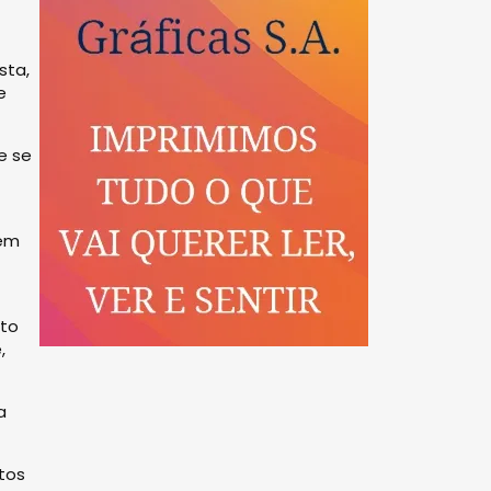
sta,
e
e se
zem
ito
,
a
etos