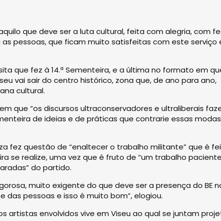
ilo que deve ser a luta cultural, feita com alegria, com fe
 as pessoas, que ficam muito satisfeitas com este serviço 
sita que fez à 14.ª Sementeira, e a última no formato em qu
u vai sair do centro histórico, zona que, de ano para ano,
na cultural.
em que “os discursos ultraconservadores e ultraliberais fa
enteira de ideias e de práticas que contrarie essas modas
a fez questão de “enaltecer o trabalho militante” que é fe
a se realize, uma vez que é fruto de “um trabalho paciente
aradas” do partido.
igorosa, muito exigente do que deve ser a presença do BE n
 das pessoas e isso é muito bom”, elogiou.
s artistas envolvidos vive em Viseu ao qual se juntam proj