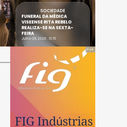
SOCIEDADE
FUNERAL DA MÉDICA
ATLETA 
VISEENSE RITA REBELO
SUPERA 
REALIZA-SE NA SEXTA-
DO TRIA
FEIRA
IRONWO
Julho 29, 2026 . 13:15
Julho 28, 20
Pub