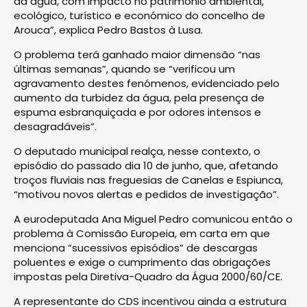
da água, com impacto no património ambiental,
ecológico, turístico e económico do concelho de
Arouca”, explica Pedro Bastos à Lusa.
O problema terá ganhado maior dimensão “nas
últimas semanas”, quando se “verificou um
agravamento destes fenómenos, evidenciado pelo
aumento da turbidez da água, pela presença de
espuma esbranquiçada e por odores intensos e
desagradáveis”.
O deputado municipal realça, nesse contexto, o
episódio do passado dia 10 de junho, que, afetando
troços fluviais nas freguesias de Canelas e Espiunca,
“motivou novos alertas e pedidos de investigação”.
A eurodeputada Ana Miguel Pedro comunicou então o
problema à Comissão Europeia, em carta em que
menciona “sucessivos episódios” de descargas
poluentes e exige o cumprimento das obrigações
impostas pela Diretiva-Quadro da Água 2000/60/CE.
A representante do CDS incentivou ainda a estrutura