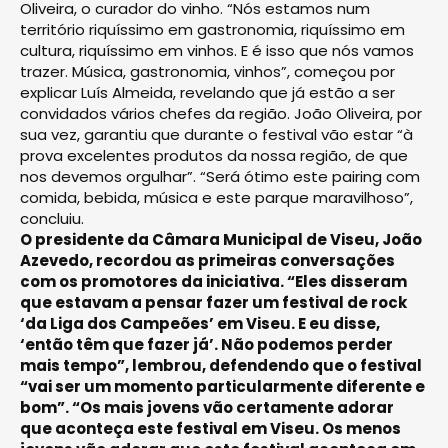
Oliveira, o curador do vinho. “Nós estamos num
território riquíssimo em gastronomia, riquíssimo em
cultura, riquíssimo em vinhos. E é isso que nós vamos
trazer. Música, gastronomia, vinhos”, começou por
explicar Luís Almeida, revelando que já estão a ser
convidados vários chefes da região. João Oliveira, por
sua vez, garantiu que durante o festival vão estar “à
prova excelentes produtos da nossa região, de que
nos devemos orgulhar”. “Será ótimo este pairing com
comida, bebida, música e este parque maravilhoso”,
concluiu.
O presidente da Câmara Municipal de Viseu, João
Azevedo, recordou as primeiras conversações
com os promotores da iniciativa. “Eles disseram
que estavam a pensar fazer um festival de rock
‘da Liga dos Campeões’ em Viseu. E eu disse,
‘então têm que fazer já’. Não podemos perder
mais tempo”, lembrou, defendendo que o festival
“vai ser um momento particularmente diferente e
bom”. “Os mais jovens vão certamente adorar
que aconteça este festival em Viseu. Os menos