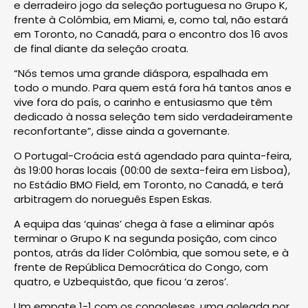
e derradeiro jogo da seleção portuguesa no Grupo K,
frente à Colômbia, em Miami, e, como tal, não estará
em Toronto, no Canadá, para o encontro dos 16 avos
de final diante da seleção croata.
“Nós temos uma grande diáspora, espalhada em
todo o mundo. Para quem está fora há tantos anos e
vive fora do país, o carinho e entusiasmo que têm
dedicado à nossa seleção tem sido verdadeiramente
reconfortante”, disse ainda a governante.
O Portugal-Croácia está agendado para quinta-feira,
às 19:00 horas locais (00:00 de sexta-feira em Lisboa),
no Estádio BMO Field, em Toronto, no Canadá, e terá
arbitragem do norueguês Espen Eskas.
A equipa das ‘quinas’ chega à fase a eliminar após
terminar o Grupo K na segunda posição, com cinco
pontos, atrás da líder Colômbia, que somou sete, e à
frente de República Democrática do Congo, com
quatro, e Uzbequistão, que ficou ‘a zeros’.
Um empate 1-1 com os congoleses, uma goleada por