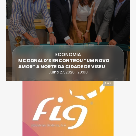
SOCIEDADE
 “UM NOVO
FALECEU PAULA ALMEIDA, JOVE
 DE VISEU
ENFERMEIRA NO HOSPITAL DE VI
:00
Julho 27, 2026 . 11:00
Pub