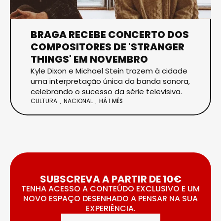
BRAGA RECEBE CONCERTO DOS
COMPOSITORES DE 'STRANGER
THINGS' EM NOVEMBRO
Kyle Dixon e Michael Stein trazem à cidade
uma interpretação única da banda sonora,
celebrando o sucesso da série televisiva.
CULTURA
NACIONAL
HÁ 1 MÊS
SUBSCREVA A PARTIR DE 10€
TENHA ACESSO A CONTEÚDO EXCLUSIVO E UM
NOVO ESPAÇO DESENHADO A PENSAR NA SUA
EXPERIÊNCIA.