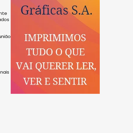
ente
ados
união
nais