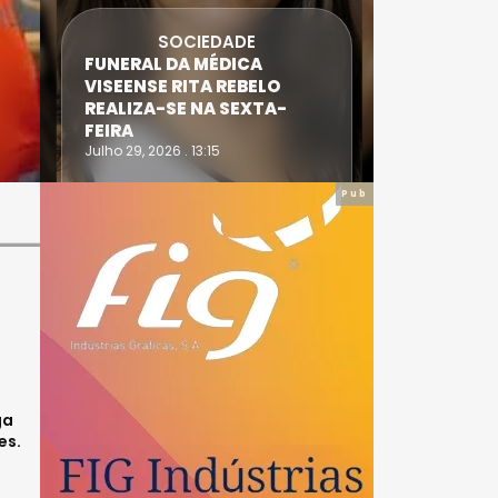
SOCIEDADE
FUNERAL DA MÉDICA
ATLETA 
VISEENSE RITA REBELO
SUPERA 
REALIZA-SE NA SEXTA-
DO TRIA
FEIRA
IRONWO
Julho 29, 2026 . 13:15
Julho 28, 20
Pub
ga
es.