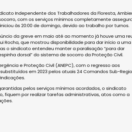
ndicato Independente dos Trabalhadores da Floresta, Ambi
no socorro, com os serviços mínimos completamente assegur
niciou às 20:00 de domingo, devido ao trabalho por turnos.
o anúncio da greve em maio até ao momento já houve uma re
ui Rocha, que mostrou disponibilidade para dar início a uma
 mas o sindicato entendeu manter a paralisação “para dar
 espinha dorsal” do sistema de socorro da Proteção Civil.
rgência e Proteção Civil (ANEPC), com o regresso aos
 substituídos em 2023 pelos atuais 24 Comandos Sub-Regio
vindicações.
rantidas pelos serviços mínimos acordados, o sindicato
, fiquem por realizar tarefas administrativas, atos como a
ações.