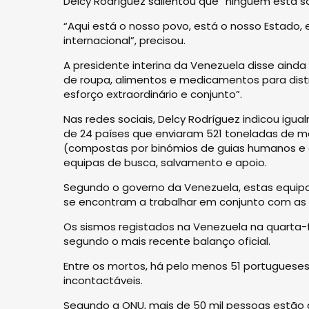
Delcy Rodríguez salientou que “ninguém está s
“Aqui está o nosso povo, está o nosso Estado, 
internacional”, precisou.
A presidente interina da Venezuela disse ainda
de roupa, alimentos e medicamentos para distri
esforço extraordinário e conjunto”.
Nas redes sociais, Delcy Rodríguez indicou ig
de 24 países que enviaram 521 toneladas de ma
(compostas por binómios de guias humanos e 
equipas de busca, salvamento e apoio.
Segundo o governo da Venezuela, estas equipas
se encontram a trabalhar em conjunto com as
Os sismos registados na Venezuela na quarta-f
segundo o mais recente balanço oficial.
Entre os mortos, há pelo menos 51 portuguese
incontactáveis.
Segundo a ONU, mais de 50 mil pessoas estão 