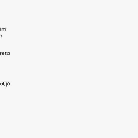
gem
m
ireta
l, já