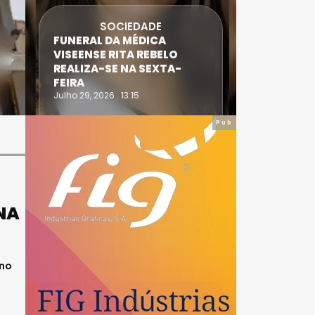
SOCIEDADE
FUNERAL DA MÉDICA
ATLETA 
VISEENSE RITA REBELO
SUPERA 
REALIZA-SE NA SEXTA-
DO TRIA
FEIRA
IRONWO
Julho 29, 2026 . 13:15
Julho 28, 20
Pub
NA
 no