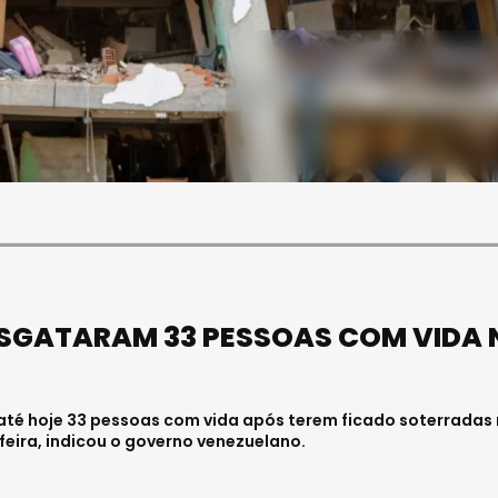
SOCIEDADE
FALECEU PAULA ALMEIDA,
JOVEM ENFERMEIRA NO
HOSPITAL DE VISEU
Julho 27, 2026 . 11:00
ESGATARAM 33 PESSOAS COM VIDA 
té hoje 33 pessoas com vida após terem ficado soterradas
feira, indicou o governo venezuelano.