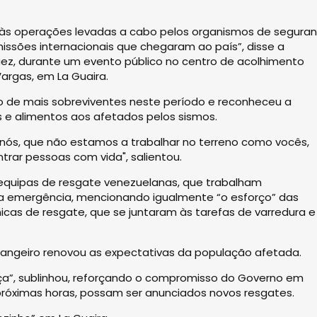
s às operações levadas a cabo pelos organismos de segura
ssões internacionais que chegaram ao país”, disse a
guez, durante um evento público no centro de acolhimento
argas, em La Guaira.
ção de mais sobreviventes neste período e reconheceu a
s e alimentos aos afetados pelos sismos.
e nós, que não estamos a trabalhar no terreno como vocês,
ar pessoas com vida", salientou.
 equipas de resgate venezuelanas, que trabalham
da emergência, mencionando igualmente “o esforço” das
icas de resgate, que se juntaram às tarefas de varredura e
rangeiro renovou as expectativas da população afetada.
ça”, sublinhou, reforçando o compromisso do Governo em
róximas horas, possam ser anunciados novos resgates.