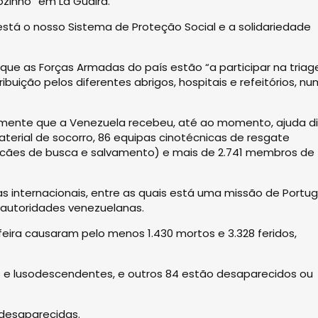
ozinho” em La Guaira.
está o nosso Sistema de Proteção Social e a solidariedade
 que as Forças Armadas do país estão “a participar na tria
buição pelos diferentes abrigos, hospitais e refeitórios, nu
ualmente que a Venezuela recebeu, até ao momento, ajuda d
terial de socorro, 86 equipas cinotécnicas de resgate
cães de busca e salvamento) e mais de 2.741 membros de
 internacionais, entre as quais está uma missão de Portuga
 autoridades venezuelanas.
eira causaram pelo menos 1.430 mortos e 3.328 feridos,
s e lusodescendentes, e outros 84 estão desaparecidos ou
desaparecidas.