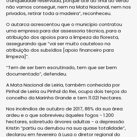
tranquilidade reservada, porque até ao final do verão
não vamos conseguir, nem na Mata Nacional, nem nos
privados, retirar toda a madeira”, reconheceu.
O autarca acrescentou que o município contratou
uma empresa para dar assessoria técnica, para a
atribuição dos apoios para a limpeza da floresta,
assegurando que “vai ser muito cauteloso na
atribuição dos subsídios [apoio financeiro para
limpeza]”.
“Tem de ser bem escrutinado, tem que ser bem
documentado”, defendeu.
A Mata Nacional de Leiria, também conhecida por
Pinhal de Leiria ou Pinhal do Rei, ocupa dois terços do
concelho da Marinha Grande e tem 11.021 hectares.
Nos incêndios de outubro de 2017, 86% da sua área
ardeu e o que sobreviveu àqueles fogos - 1.200
hectares, sobretudo árvores adultas - a depressão
Kristin “partiu ou derrubou na sua quase totalidade”,
declarou em fevereiro à Lusa o diretor regional do