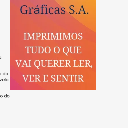
a
o do
zela
do do