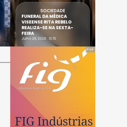
SOCIEDADE
FUNERAL DA MÉDICA
ATLETA 
VISEENSE RITA REBELO
SUPERA 
REALIZA-SE NA SEXTA-
DO TRIA
FEIRA
IRONWO
Julho 29, 2026 . 13:15
Julho 28, 20
Pub