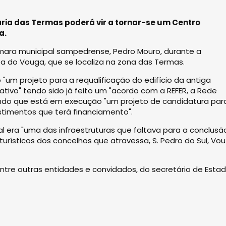
iária das Termas poderá vir a tornar-se um Centro
a.
mara municipal sampedrense, Pedro Mouro, durante a
a do Vouga, que se localiza na zona das Termas.
"um projeto para a requalificação do edifício da antiga
tivo" tendo sido já feito um "acordo com a REFER, a Rede
sendo que está em execução "um projeto de candidatura par
stimentos que terá financiamento".
l era "uma das infraestruturas que faltava para a conclusã
urísticos dos concelhos que atravessa, S. Pedro do Sul, Vou
tre outras entidades e convidados, do secretário de Esta