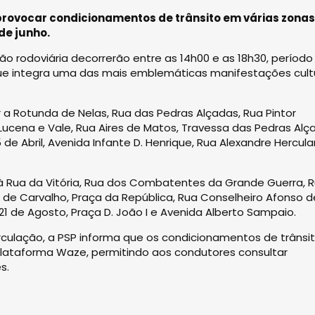
provocar condicionamentos de trânsito em várias zonas
de junho.
o rodoviária decorrerão entre as 14h00 e as 18h30, período
e que integra uma das mais emblemáticas manifestações cult
a Rotunda de Nelas, Rua das Pedras Alçadas, Rua Pintor
 Lucena e Vale, Rua Aires de Matos, Travessa das Pedras Alç
de Abril, Avenida Infante D. Henrique, Rua Alexandre Hercul
à Rua da Vitória, Rua dos Combatentes da Grande Guerra, 
nes de Carvalho, Praça da República, Rua Conselheiro Afonso d
21 de Agosto, Praça D. João I e Avenida Alberto Sampaio.
rculação, a PSP informa que os condicionamentos de trânsi
plataforma Waze, permitindo aos condutores consultar
s.