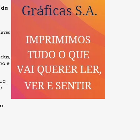
 da
urais
adas,
ano e
Rua
e
to