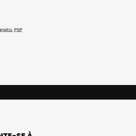
nsito
,
PSP
UNTE-SE À