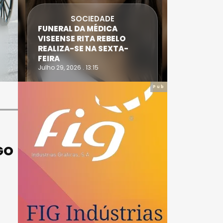
SOCIEDADE
FUNERAL DA MÉDICA
ATLETA 
VISEENSE RITA REBELO
SUPERA 
REALIZA-SE NA SEXTA-
DO TRIA
FEIRA
IRONWO
Julho 29, 2026 . 13:15
Julho 28, 20
Pub
GO