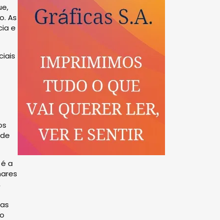
ue,
o. As
cia e
ciais
os
 de
 é a
hares
,
sas
do