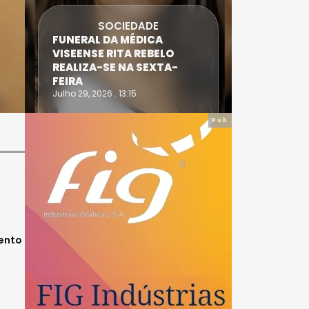
SOCIEDADE
FUNERAL DA MÉDICA
ATLETA 
VISEENSE RITA REBELO
SUPERA 
REALIZA-SE NA SEXTA-
DO TRIA
FEIRA
IRONWO
Julho 29, 2026 . 13:15
Julho 28, 20
Pub
mento