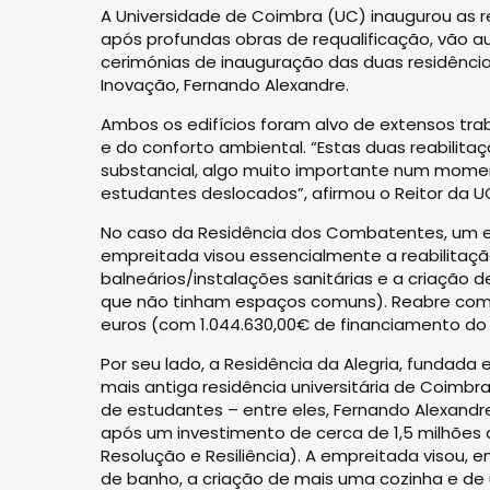
A Universidade de Coimbra (UC) inaugurou as r
após profundas obras de requalificação, vão a
cerimónias de inauguração das duas residênci
Inovação, Fernando Alexandre.
Ambos os edifícios foram alvo de extensos trab
e do conforto ambiental. “Estas duas reabili
substancial, algo muito importante num mome
estudantes deslocados”, afirmou o Reitor da UC
No caso da Residência dos Combatentes, um edi
empreitada visou essencialmente a reabilitaç
balneários/instalações sanitárias e a criação 
que não tinham espaços comuns). Reabre com 
euros (com 1.044.630,00€ de financiamento do P
Por seu lado, a Residência da Alegria, fundada e
mais antiga residência universitária de Coimbra
de estudantes – entre eles, Fernando Alexand
após um investimento de cerca de 1,5 milhões
Resolução e Resiliência). A empreitada visou,
de banho, a criação de mais uma cozinha e de u