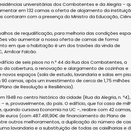
esidências universitárias dos Combatentes e da Alegria – q
umentar em 132 camas a oferta de alojamento da instituiçã
as contaram com a presença do Ministro da Educação, Ciên
alhos de requalificação, para melhoria das condições espa
tações vão aumentar a nossa oferta de camas de forma
nto em que a habitação é um dos travões da vinda de
, Amílcar Falcão.
fício de seis pisos no n.º 44 da Rua dos Combatentes, a
ão da cobertura, a renovação e alargamento de cozinhas e
de novos espaços (sala de estudo, lavandaria e salas em pis
90 camas, após um investimento de cerca de 1,75 milhões
lano de Resolução e Resiliência).
m 1948 no centro histórico da cidade (Rua da Alegria, n. º4),
 – e, provavelmente, do país. O edifício, que foi casa de mil
re, quando cursava Economia na UC –, reabre com 42 camas
 de euros (com 487.491,90€ de financiamento do Plano de
 entre outros melhoramentos, a duplicação do número de ca
ma lavandaria e a substituição de todas as caixilharias e 