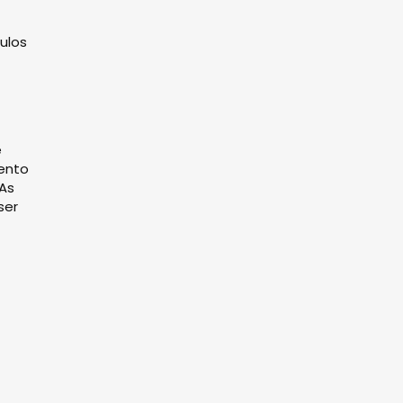
ulos
e
mento
 As
ser