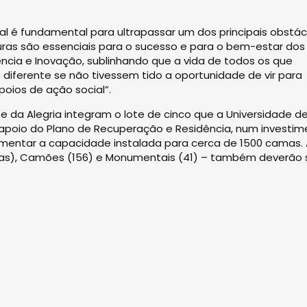
al é fundamental para ultrapassar um dos principais obstác
turas são essenciais para o sucesso e para o bem-estar dos
iência e Inovação, sublinhando que a vida de todos os que
o diferente se não tivessem tido a oportunidade de vir para
oios de ação social”.
e da Alegria integram o lote de cinco que a Universidade d
o apoio do Plano de Recuperação e Residência, num investi
aumentar a capacidade instalada para cerca de 1500 camas.
mas), Camões (156) e Monumentais (41) – também deverão 