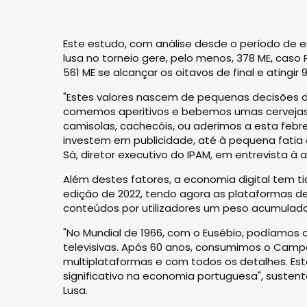
Este estudo, com análise desde o período de e
lusa no torneio gere, pelo menos, 378 ME, caso 
561 ME se alcançar os oitavos de final e atingir
"Estes valores nascem de pequenas decisões d
comemos aperitivos e bebemos umas cervejas
camisolas, cachecóis, ou aderimos a esta feb
investem em publicidade, até à pequena fatia 
Sá, diretor executivo do IPAM, em entrevista à 
Além destes fatores, a economia digital tem t
edição de 2022, tendo agora as plataformas de 
conteúdos por utilizadores um peso acumulado 
"No Mundial de 1966, com o Eusébio, podíamos ouv
televisivas. Após 60 anos, consumimos o Cam
multiplataformas e com todos os detalhes. Es
significativo na economia portuguesa", sustento
Lusa.