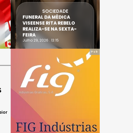
SOCIEDADE
FUNERAL DA MÉDICA
ATLETA 
VISEENSE RITA REBELO
SUPERA 
REALIZA-SE NA SEXTA-
DO TRIA
FEIRA
IRONWO
Julho 29, 2026 . 13:15
Julho 28, 20
Pub
S
aior