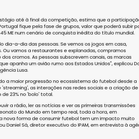
stágio até à final da competição, estima que a participaçã
Portugal fique pela fase de grupos, valor que poderá subir p
 945 ME num cenário de conquista inédita do título mundial.
o dia-a-dia das pessoas. Se vemos os jogos em casa,
. Ou vamos a restaurantes e explanadas, compramos
re dos cromos. As pessoas subscrevem canais, as marcas
que apanha um avião rumo aos Estados Unidos", explicou Da
agência Lusa.
ido a maior progressão no ecossistema do futebol desde a
'streaming', as interações nas redes sociais e a criação de
de 23% no 'bolo' total.
ir a rádio, ler as notícias e ver as primeiras transmissões
peonato do Mundo em tempo real, toda a hora, em
ta nova forma de consumir futebol tem um impacto muito
u Daniel Sá, diretor executivo do IPAM, em entrevista à agê