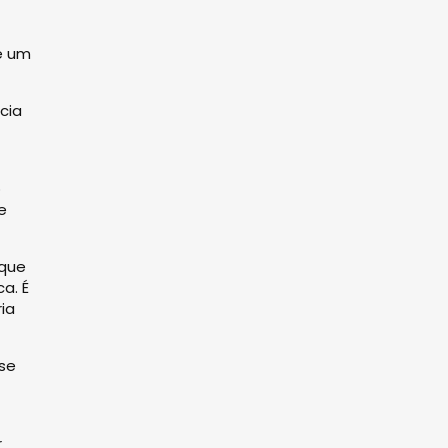
 é um
cia
o
e
 que
a. É
ia
-se
r