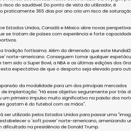
 risco do saudável. Do ponto de vista do utilizador, é
vo praticamente 365 dias por ano cria um risco de saturaçã
tre Estados Unidos, Canadá e México abre novas perspetiva
e se tratam de países com experiência e forte capacidad
ortivos.
ma tradição fortíssima. Além da dimensão que este Mundial
tise' norte-americano. Conseguem tornar qualquer espetácu
 tem sido a Super Bowl, a NBA e as últimas edições dos Gr
e esta expectativa de que o desporto seja elevado para out
expansão da modalidade para um dos principais mercados
s de implantação: "Há esse objetivo seguramente por trás 
u um primeiro impulso muito significativo na paixão dos nort
les gostam é do futebol com as mãos".
 ser utilizado pelos Estados Unidos para passar uma "ima
restabelecer o 'soft power' norte-americano, amenizando 
 dificultado na presidência de Donald Trump.