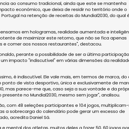
vância ao consumo tradicional, ainda que este se mantenha
acto económico, que deixa de residir no território onde o
a Portugal na retenção de receitas do Mundial2030, do qual
pensamos em hologramas, realidade aumentada e inteligên
 potente de maximizar este retorno, que não se fica apenas
is e comer aos nossos restaurantes", destacou.
Ronaldo, perante a possibilidade de ser a última participaçã
um impacto "indiscutível" em várias dimensões da realidad
simo, é indiscutível. Ele vale mais, em termos de marca, do
o ponto de vista desportivo, única e exclusivamente de marc
0, mas parece-me que, caso seja a sua vontade e da própr
 presente no Mundial2030, mesmo sem jogar", analisou.
, com 48 seleções participantes e 104 jogos, multiplicam
mas a sobrecarga do calendário pode gerar um excesso de
o, acredita Daniel Sá.
e mental dos atletas, muitos deles a fazer 50, 60 jogos po