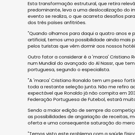
Esta transformação estrutural, que retira rele
predominante, leva a uma deslocalização do imp
evento se realiza, o que acarreta desafios par
dos três países anfitriões.
"Quando olhamos para daqui a quatro anos e 
artificial, temos uma possibilidade ainda mais
pelos turistas que vêm dormir aos nossos hoté
Outro fator a considerar é a 'marca' Cristiano 
num Mundial do avançado do Al Nassr, que tem 
portuguesa, segundo o especialista.
"A 'marca' Cristiano Ronaldo tem um peso fortís
toda a restante seleção junta. Não me refiro a
expectável que Ronaldo já não compita em 203
Federação Portuguesa de Futebol, estará muito
Sendo a maior edição de sempre da competição
as possibilidades de angariação de receitas, 
oferta e uma consequente saturação do mercad
"Temos visto este problema com a saúde física 