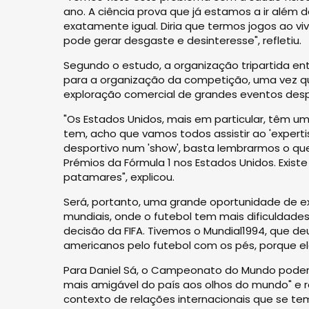
ano. A ciência prova que já estamos a ir além do
exatamente igual. Diria que termos jogos ao vi
pode gerar desgaste e desinteresse", refletiu.
Segundo o estudo, a organização tripartida en
para a organização da competição, uma vez qu
exploração comercial de grandes eventos desp
"Os Estados Unidos, mais em particular, têm u
tem, acho que vamos todos assistir ao 'exper
desportivo num 'show', basta lembrarmos o que
Prémios da Fórmula 1 nos Estados Unidos. Exist
patamares", explicou.
Será, portanto, uma grande oportunidade de 
mundiais, onde o futebol tem mais dificuldade
decisão da FIFA. Tivemos o Mundial1994, que de
americanos pelo futebol com os pés, porque e
Para Daniel Sá, o Campeonato do Mundo poderá
mais amigável do país aos olhos do mundo" e 
contexto de relações internacionais que se tem