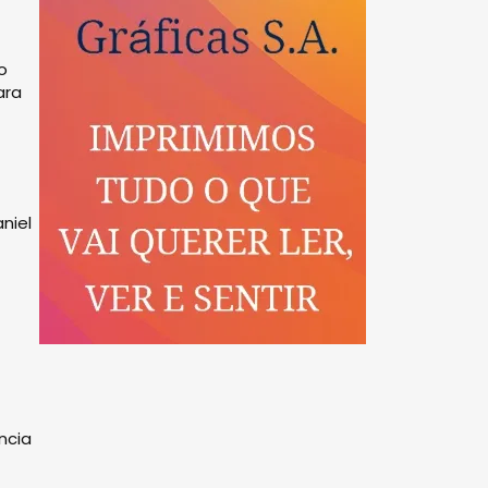
o
ara
niel
ncia