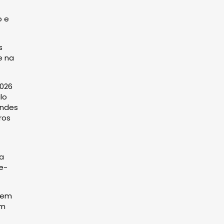
o e
s
e na
2026
lo
andes
ros
da
e-
gem
um