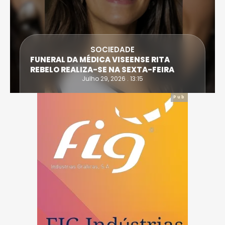
SOCIEDADE
ATLETA DE CAS
A MÉDICA VISEENSE RITA
EXTREMA DO T
ALIZA-SE NA SEXTA-FEIRA
IRONWOMAN
Julho 29, 2026 . 13:15
Jul
Pub