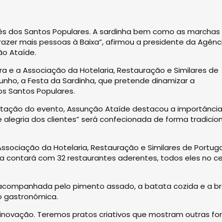
ês dos Santos Populares. A sardinha bem como as marchas
azer mais pessoas à Baixa”, afirmou a presidente da Agênc
ão Ataíde.
 e a Associação da Hotelaria, Restauração e Similares de
junho, a Festa da Sardinha, que pretende dinamizar a
os Santos Populares.
ntação do evento, Assunção Ataíde destacou a importânci
 alegria dos clientes” será confecionada de forma tradicion
sociação da Hotelaria, Restauração e Similares de Portuga
iva contará com 32 restaurantes aderentes, todos eles no c
, acompanhada pelo pimento assado, a batata cozida e a br
 gastronómica.
 inovação. Teremos pratos criativos que mostram outras f