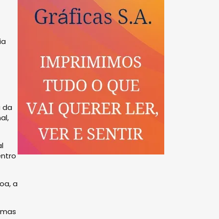
ia
a da
al,
l
entro
oa, a
ormas