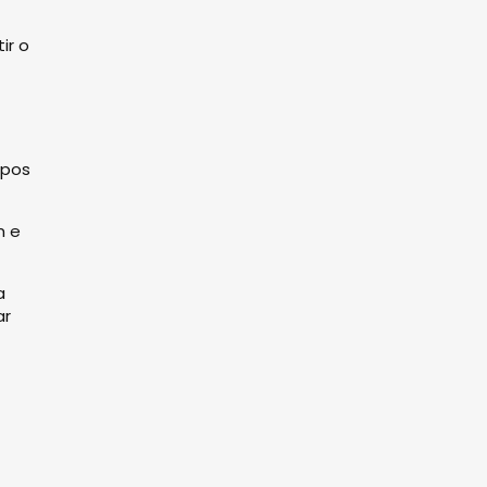
ir o
upos
m e
a
ar