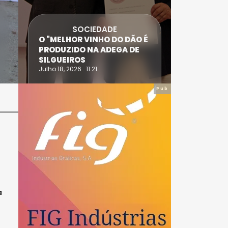
SOCIEDADE
ANTÓNIO
O "MELHOR VINHO DO DÃO É
DIAS SÃO
PRODUZIDO NA ADEGA DE
ACIDENT
SILGUEIROS
DAIRE
Julho 18, 2026 . 11:21
Julho 14, 20
Pub
a