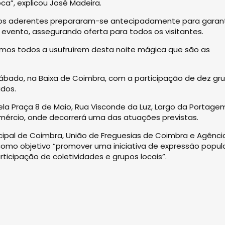
ca”, explicou José Madeira.
tos aderentes prepararam-se antecipadamente para garant
evento, assegurando oferta para todos os visitantes.
mos todos a usufruírem desta noite mágica que são as
sábado, na Baixa de Coimbra, com a participação de dez gr
dos.
 pela Praça 8 de Maio, Rua Visconde da Luz, Largo da Portage
ércio, onde decorrerá uma das atuações previstas.
ipal de Coimbra, União de Freguesias de Coimbra e Agênci
omo objetivo “promover uma iniciativa de expressão popul
ticipação de coletividades e grupos locais”.