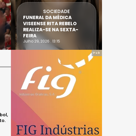
SOCIEDADE
FUNERAL DA MÉDICA
ATLETA 
VISEENSE RITA REBELO
SUPERA 
REALIZA-SE NA SEXTA-
DO TRIA
FEIRA
IRONWO
Julho 29, 2026 . 13:15
Julho 28, 20
Pub
bol,
to.