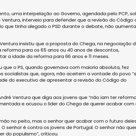
ento, uma interpelação ao Governo, agendada pelo PCP, so
 Ventura, interveio para defender que a revisão do Código 
 do que tinha alegado o PSD durante o debate, não aument
 Ventura insistiu que a proposta do Chega, na negociação 
a reforma para os 65 anos ou 40 anos de descontos,
tar a idade da reforma para 66 anos e 11 meses.
ou que o PS, quando governava com maioria absoluta, fez
s socialistas que, agora, não aceitem a vontade do povo “
de do executivo de apresentar a revisão do Código do
ndré Ventura que diga aos jovens que “não iam ter reform
mentada e acusou o líder do Chega de querer acabar com 
 mão no peito, mas o senhor quer acabar com o futuro deles
 O senhor é contra os jovens de Portugal. O senhor não que
r do populismo”, criticou.