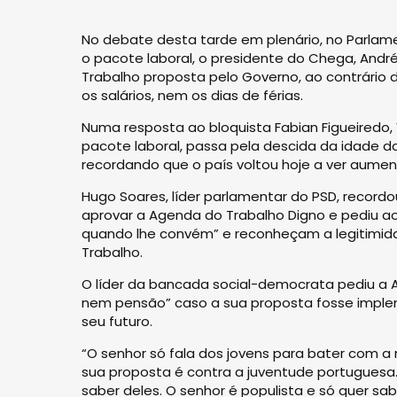
No debate desta tarde em plenário, no Parlam
o pacote laboral, o presidente do Chega, André
Trabalho proposta pelo Governo, ao contrário
os salários, nem os dias de férias.
Numa resposta ao bloquista Fabian Figueiredo,
pacote laboral, passa pela descida da idade d
recordando que o país voltou hoje a ver aumen
Hugo Soares, líder parlamentar do PSD, record
aprovar a Agenda do Trabalho Digno e pediu ao
quando lhe convém” e reconheçam a legitimida
Trabalho.
O líder da bancada social-democrata pediu a A
nem pensão” caso a sua proposta fosse imple
seu futuro.
“O senhor só fala dos jovens para bater com a
sua proposta é contra a juventude portuguesa.
saber deles. O senhor é populista e só quer sabe