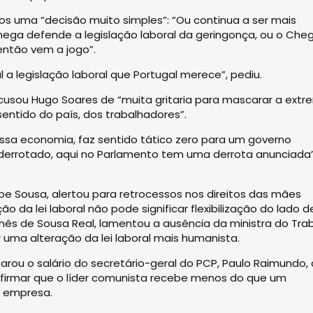
 uma “decisão muito simples”: “Ou continua a ser mais
 Chega defende a legislação laboral da geringonça, ou o Che
ntão vem a jogo”.
 a legislação laboral que Portugal merece”, pediu.
 acusou Hugo Soares de “muita gritaria para mascarar a ext
entido do país, dos trabalhadores”.
ossa economia, faz sentido tático zero para um governo
 derrotado, aqui no Parlamento tem uma derrota anunciada”
ipe Sousa, alertou para retrocessos nos direitos das mães
da lei laboral não pode significar flexibilização do lado d
nês de Sousa Real, lamentou a ausência da ministra do Tra
uma alteração da lei laboral mais humanista.
rou o salário do secretário-geral do PCP, Paulo Raimundo,
firmar que o líder comunista recebe menos do que um
a empresa.