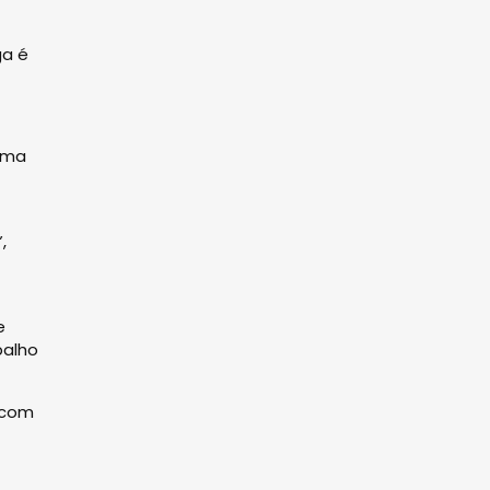
ga é
rema
,
e
balho
 com