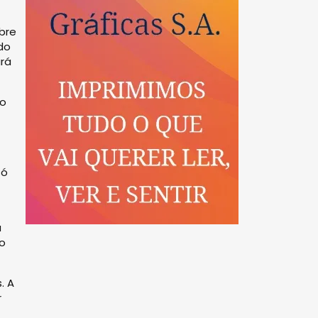
bre
do
ará
do
só
a
o
. A
r