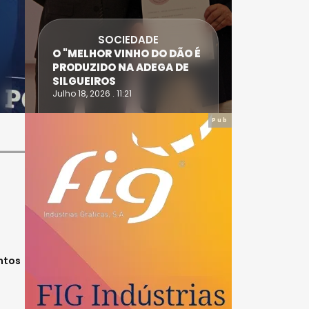
SOCIEDADE
IEDADE
ANTÓNIO SARAIVA E CARLA
VINHO DO DÃO É
DIAS SÃO AS VÍTIMAS DO
NA ADEGA DE
ACIDENTE EM CASTRO
DAIRE
1:21
Julho 14, 2026 . 15:30
Pub
ntos