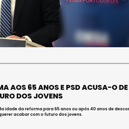
SOCIEDADE
ASAE APREENDE CERCA DE
SOC
21 MIL LITROS DE VINHO E
O "MELHOR 
ESPUMANTE NA REGIÃO
PRODUZIDO 
CENTRO
SILGUEIROS
Julho 11, 2026 . 10:41
Julho 18, 2026 . 1
MA AOS 65 ANOS E PSD ACUSA-O DE
TURO DOS JOVENS
 da idade da reforma para 65 anos ou após 40 anos de desco
querer acabar com o futuro dos jovens.