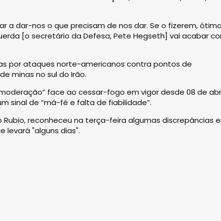
a dar-nos o que precisam de nos dar. Se o fizerem, ótimo
erda [o secretário da Defesa, Pete Hegseth] vai acabar c
ias por ataques norte-americanos contra pontos de
e minas no sul do Irão.
oderação” face ao cessar-fogo em vigor desde 08 de abri
sinal de “má-fé e falta de fiabilidade”.
 Rubio, reconheceu na terça-feira algumas discrepâncias e
 levará "alguns dias".