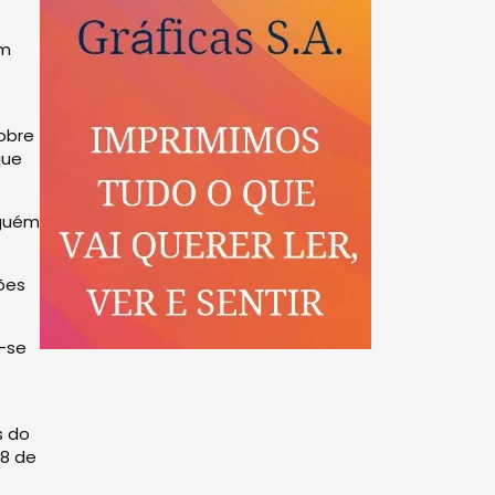
om
obre
que
nguém
ões
o-se
s do
28 de