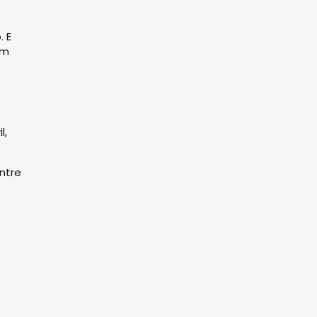
. E
om
l,
ntre