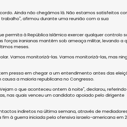
acordo. Ainda não chegámos lá. Não estamos satisfeitos c
o trabalho", afirmou durante uma reunião com a sua
e permita à República Islâmica exercer qualquer controlo s
as forças iranianas mantêm sob ameaça militar, levando a 
últimos meses.
trolar. Vamos monitorizá-las. Vamos monitorizá-las, mas ni
 tem pressa em chegar a um entendimento antes das eleiç
 causa a maioria republicana no Congresso.
 Vejam o que aconteceu ontem à noite", declarou, referind
xas, nas quais venceu um candidato apoiado pelo dirigente
contactos indiretos na última semana, através de mediadore
fim à guerra iniciada pela ofensiva israelo-americana em 