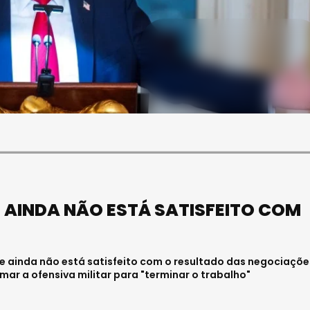
SOCIE
SOCIEDADE
FUNERAL DA MÉ
FALECEU PAULA ALMEIDA,
VISEENSE RITA 
JOVEM ENFERMEIRA NO
REALIZA-SE NA
HOSPITAL DE VISEU
FEIRA
Julho 27, 2026 . 11:00
Julho 29, 2026 . 13:15
 AINDA NÃO ESTÁ SATISFEITO COM
e ainda não está satisfeito com o resultado das negociaçõe
mar a ofensiva militar para "terminar o trabalho"