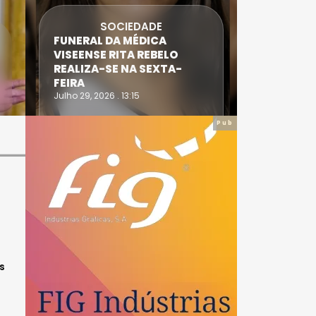
DADE
DESPORTO
DICA
ATLETA DE CASTRO DAIRE
REBELO
SUPERA PROVA EXTREMA
 SEXTA-
DO TRIATLO E TORNA-SE
IRONWOMAN
Julho 28, 2026 . 16:14
Pub
s