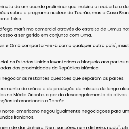
minuta de um acordo preliminar que incluiria a reabertura do
ções sobre o programa nuclear de Teerão, mas a Casa Bra
omo falso.
tráfego marítimo comercial através do estreito de Ormuz no
ocesso a ser gerido em conjunto com Omã.
ais e Omã comportar-se-á como qualquer outro país", insist
ial, os Estados Unidos levantariam o bloqueio aos portos e
rmadas das proximidades da República Islâmica.
ra negociar as restantes questões que separam as partes.
ecimento de urânio e de produção de mísseis de longo alc
os no Médio Oriente, a par do descongelamento de ativos
nções internacionais a Teerão.
nte norte-americano negou igualmente negociações para u
fundos iranianos.
 nem de dar dinheiro. Nem sanções, nem dinheiro, nada", af