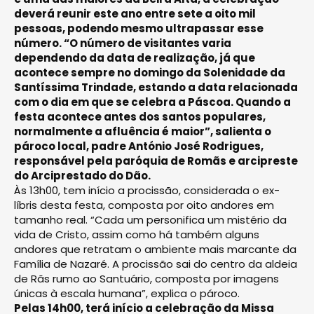
deverá reunir este ano entre sete a oito mil
pessoas, podendo mesmo ultrapassar esse
número. “O número de visitantes varia
dependendo da data de realização, já que
acontece sempre no domingo da Solenidade da
Santíssima Trindade, estando a data relacionada
com o dia em que se celebra a Páscoa. Quando a
festa acontece antes dos santos populares,
normalmente a afluência é maior”, salienta o
pároco local, padre António José Rodrigues,
responsável pela paróquia de Romãs e arcipreste
do Arciprestado do Dão.
Às 13h00, tem início a procissão, considerada o ex-
líbris desta festa, composta por oito andores em
tamanho real. “Cada um personifica um mistério da
vida de Cristo, assim como há também alguns
andores que retratam o ambiente mais marcante da
Família de Nazaré. A procissão sai do centro da aldeia
de Rãs rumo ao Santuário, composta por imagens
únicas à escala humana”, explica o pároco.
Pelas 14h00, terá início a celebração da Missa