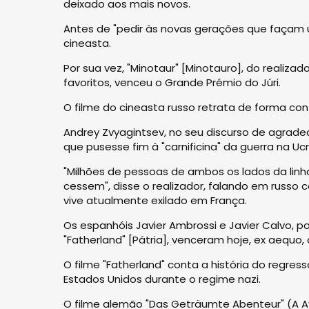
deixado aos mais novos.
Antes de "pedir às novas gerações que façam 
cineasta.
Por sua vez, "Minotaur" [Minotauro], do realiza
favoritos, venceu o Grande Prémio do Júri.
O filme do cineasta russo retrata de forma con
Andrey Zvyagintsev, no seu discurso de agradec
que pusesse fim à "carnificina" da guerra na Ucr
"Milhões de pessoas de ambos os lados da li
cessem", disse o realizador, falando em russo 
vive atualmente exilado em França.
Os espanhóis Javier Ambrossi e Javier Calvo, por
"Fatherland" [Pátria], venceram hoje, ex aequo
O filme "Fatherland" conta a história do regre
Estados Unidos durante o regime nazi.
O filme alemão "Das Geträumte Abenteur" (A A