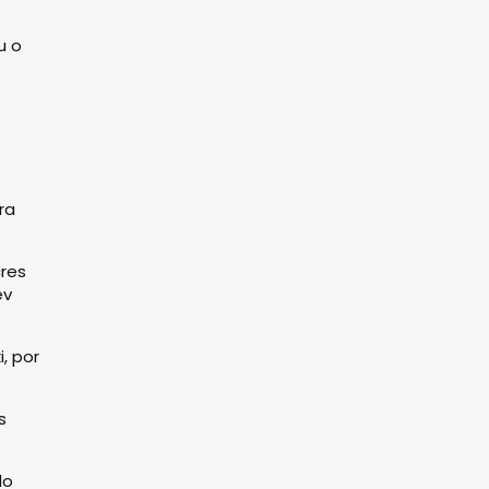
u o
ra
res
ev
, por
s
do