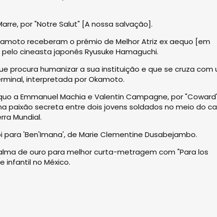
rre, por "Notre Salut" [A nossa salvação].
o Okamoto receberam o prémio de Melhor Atriz ex aequo [em
do pelo cineasta japonês Ryusuke Hamaguchi.
s que procura humanizar a sua instituição e que se cruza com
minal, interpretada por Okamoto.
aequo a Emmanuel Machia e Valentin Campagne, por "Coward
uma paixão secreta entre dois jovens soldados no meio do c
ra Mundial.
oi para 'Ben'Imana', de Marie Clementine Dusabejambo.
 Palma de ouro para melhor curta-metragem com "Para los
 infantil no México.