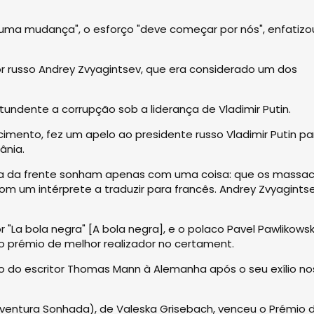
uma mudança", o esforço "deve começar por nós", enfatizo
dor russo Andrey Zvyagintsev, que era considerado um dos
tundente a corrupção sob a liderança de Vladimir Putin.
imento, fez um apelo ao presidente russo Vladimir Putin pa
ânia.
nha da frente sonham apenas com uma coisa: que os massac
com um intérprete a traduzir para francês. Andrey Zvyagints
 "La bola negra" [A bola negra], e o polaco Pavel Pawlikowski
, o prémio de melhor realizador no certament.
sso do escritor Thomas Mann à Alemanha após o seu exílio no
ventura Sonhada), de Valeska Grisebach, venceu o Prémio 