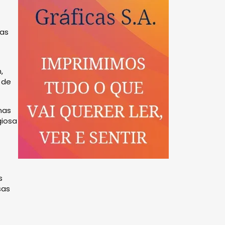
 as
,
 de
mas
giosa
s
sas