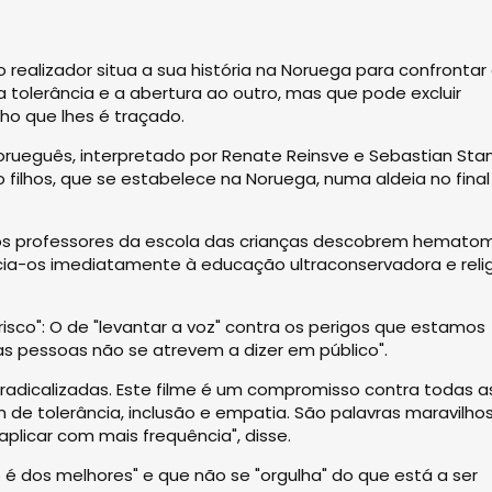
o realizador situa a sua história na Noruega para confrontar
tolerância e a abertura ao outro, mas que pode excluir
o que lhes é traçado.
orueguês, interpretado por Renate Reinsve e Sebastian Stan
filhos, que se estabelece na Noruega, numa aldeia no final
os professores da escola das crianças descobrem hemato
cia-os imediatamente à educação ultraconservadora e reli
isco": O de "levantar a voz" contra os perigos que estamos
s pessoas não se atrevem a dizer em público".
radicalizadas. Este filme é um compromisso contra todas a
 tolerância, inclusão e empatia. São palavras maravilho
licar com mais frequência", disse.
 dos melhores" e que não se "orgulha" do que está a ser