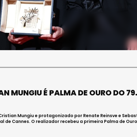
SOCIEDADE
SOCIEDADE
FUNERAL DA MÉDICA
U PAULA ALMEIDA,
VISEENSE RITA REBELO
ENFERMEIRA NO
REALIZA-SE NA SEXTA-
AL DE VISEU
FEIRA
026 . 11:00
Julho 29, 2026 . 13:15
AN MUNGIU É PALMA DE OURO DO 79.
o Cristian Mungiu e protagonizado por Renate Reinsve e Sebas
val de Cannes. O realizador recebeu a primeira Palma de Our