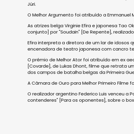
Júri.
O Melhor Argumento foi atribuído a Emmanuel Ma
As atrizes belga Virginie Efira e japonesa Ta
conjunto] por "Soudain" [De Repente], realiza
Efira interpreta a diretora de um lar de idoso
encenadora de teatro japonesa com cancro ter
O prémio de Melhor Ator foi atribuído em ex 
[Covarde], de Lukas Dhont, filme que retrata 
dos campos de batalha belgas da Primeira Guer
A Câmara de Ouro para Melhor Primeiro Filme f
O realizador argentino Federico Luis venceu a
contenderes" [Para os oponentes], sobre o boxe