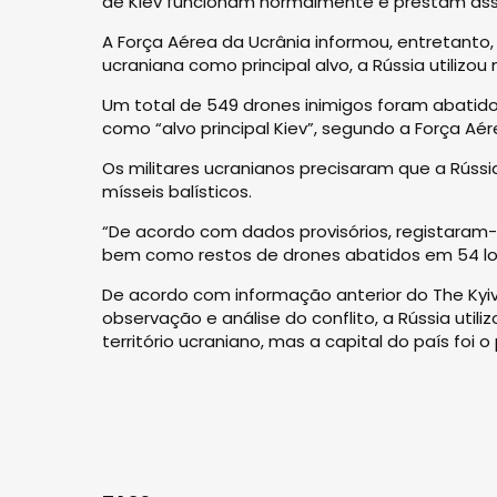
de Kiev funcionam normalmente e prestam assi
A Força Aérea da Ucrânia informou, entretant
ucraniana como principal alvo, a Rússia utilizou
Um total de 549 drones inimigos foram abatido
como “alvo principal Kiev”, segundo a Força Aér
Os militares ucranianos precisaram que a Rússia 
mísseis balísticos.
“De acordo com dados provisórios, registaram-
bem como restos de drones abatidos em 54 lo
De acordo com informação anterior do The Kyiv
observação e análise do conflito, a Rússia util
território ucraniano, mas a capital do país foi 