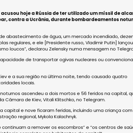
acusou hoje a Rússia de ter utilizado um míssil de alc
ear, contra a Ucrânia, durante bombardeamentos notu
ra de abastecimento de água, um mercado incendiado, deze
olas regulares, e ele [Presidente russo, Vladimir Putin] lançou
 mesmo loucos”, declarou Zelensky numa mensagem no Telegr
m capacidade de transportar ogivas nucleares ou convencionai
ev e a sua região na última noite, tendo causado quatro
oridades locais.
turnos ascendeu a dois mortos e 56 feridos na capital, q
a Câmara de Kiev, Vitali Klitschko, no Telegram.
 capital e nove ficaram feridas, incluindo uma criança com
istração regional, Mykola Kalachnyk.
ate continuam a remover os escombros” e “os centros de sa