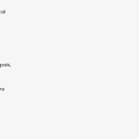
tal
país,
ra