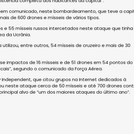
stência completa aos habitantes da capital”.
o, em comunicado, neste bombardeamento, que teve a capi
 mais de 600 drones e mísseis de vários tipos.
s e 55 mísseis russos intercetados neste ataque que tinha
ea da Ucrânia.
utilizou, entre outros, 54 mísseis de cruzeiro e mais de 30
se impactos de 16 mísseis e de 51 drones em 54 pontos do 
cais”, segundo o comunicado da Força Aérea.
 Independent, que citou grupos na Internet dedicados à
izou neste ataque cerca de 50 mísseis e até 700 drones cont
o principal alvo de “um dos maiores ataques do último ano”.