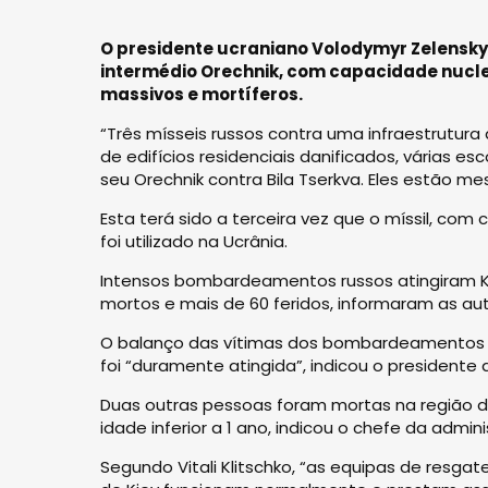
O presidente ucraniano Volodymyr Zelensky 
intermédio Orechnik, com capacidade nucl
massivos e mortíferos.
“Três mísseis russos contra uma infraestrutu
de edifícios residenciais danificados, várias esc
seu Orechnik contra Bila Tserkva. Eles estão
Esta terá sido a terceira vez que o míssil, co
foi utilizado na Ucrânia.
Intensos bombardeamentos russos atingiram Ki
mortos e mais de 60 feridos, informaram as aut
O balanço das vítimas dos bombardeamentos no
foi “duramente atingida”, indicou o presidente d
Duas outras pessoas foram mortas na região da
idade inferior a 1 ano, indicou o chefe da admin
Segundo Vitali Klitschko, “as equipas de resg