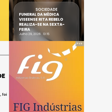
SOCIEDADE
FUNERAL DA MÉDICA
ATLETA 
VISEENSE RITA REBELO
SUPERA 
REALIZA-SE NA SEXTA-
DO TRIA
FEIRA
IRONWO
Julho 29, 2026 . 13:15
Julho 28, 20
Pub
DE
 foi