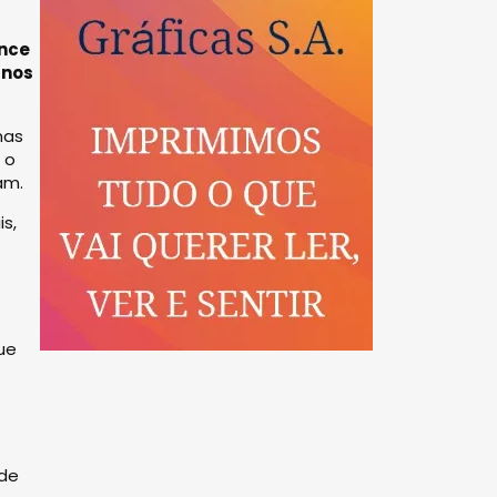
ance
rnos
nas
 o
am.
s,
ue
úde