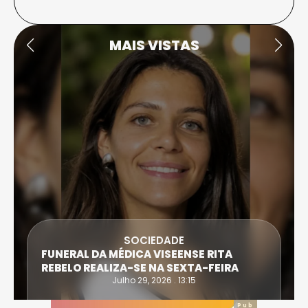
MAIS VISTAS
SOCIEDADE
ATLETA DE CAS
A MÉDICA VISEENSE RITA
EXTREMA DO T
ALIZA-SE NA SEXTA-FEIRA
IRONWOMAN
Julho 29, 2026 . 13:15
Jul
Pub